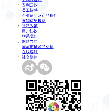
安利云购
员工招聘
企业证照及产品批件
直销信息披露
隐私政策
用户协议
联系我们
网站导航
国家市场监管总局
在线客服
社交媒体