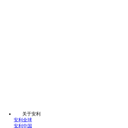
关于安利
安利全球
安利中国