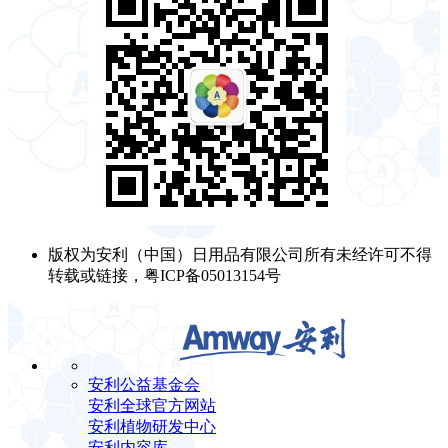
版权为安利（中国）日用品有限公司所有未经许可不得
转载或链接，粤ICP备05013154号
安利公益基金会
安利全球官方网站
安利植物研发中心
安利内容库