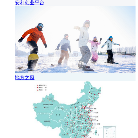
安利创业平台
地方之窗