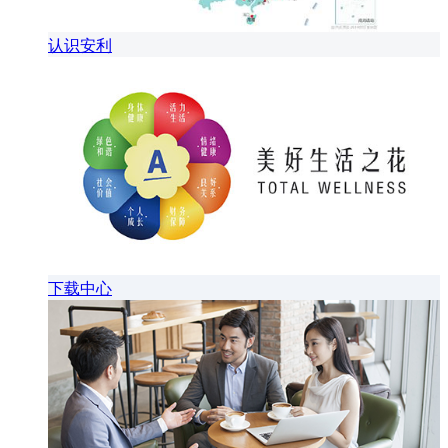
认识安利
下载中心