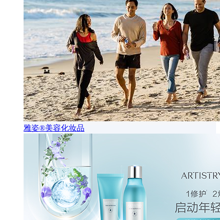
雅姿®美容化妆品