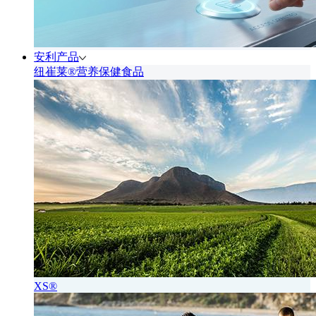
安利产品
纽崔莱®营养保健食品
XS®