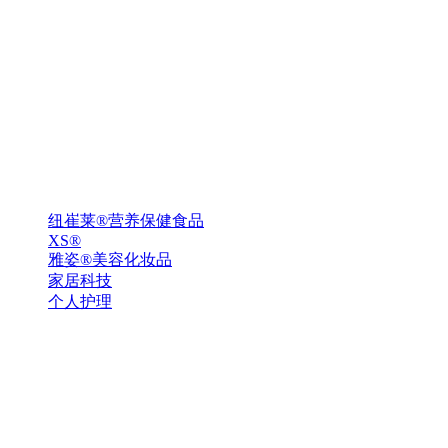
纽崔莱®营养保健食品
XS®
雅姿®美容化妆品
家居科技
个人护理