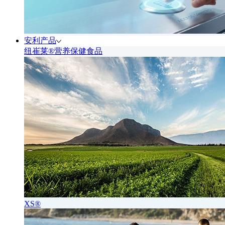
安利产品
纽崔莱®营养保健食品
XS®