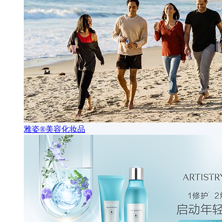
雅姿®美容化妆品