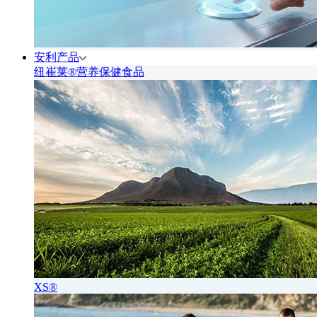
安利产品
纽崔莱®营养保健食品
XS®