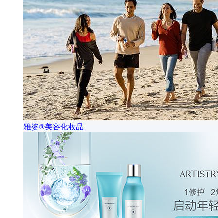
雅姿®美容化妆品