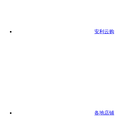
安利云购
各地店铺