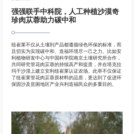
强强联手中科院，人工种植沙漠奇
珍肉苁蓉助力碳中和
纽崔莱不仅从土壤到产品都遵循绿色环保的标准，而
且切实为实现碳中和、造福环境尽一己之力。比如安
利植物研发中心与中国科学院南京土壤研究所合作，
共同研究管花肉苁蓉的持续高产和提质，并在塔克拉
玛干沙漠上建立安利纽崔莱认证农场。此举不仅保证
了纽崔莱管花肉苁蓉原材料的品质，更达到了促进环
保固沙及贫困地区产业兴利造福民众的多重目的。