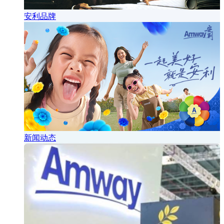
安利品牌
新闻动态