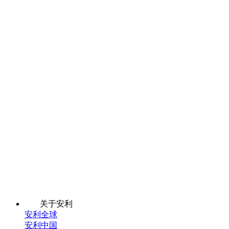
关于安利
安利全球
安利中国