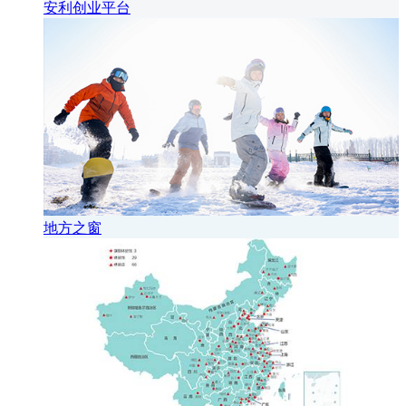
安利创业平台
地方之窗