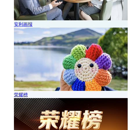
安利画报
荣耀榜