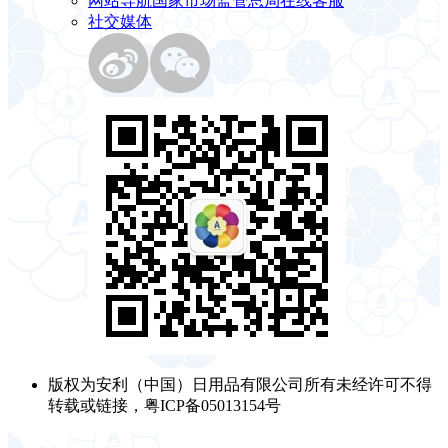
网站导航
国家市场监管总局
在线客服
社交媒体
版权为安利（中国）日用品有限公司所有未经许可不得
转载或链接，粤ICP备05013154号