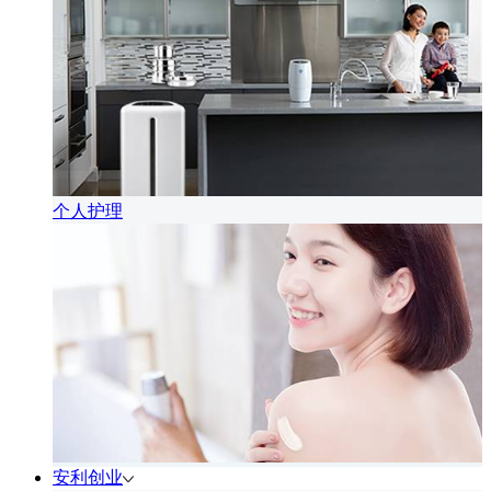
个人护理
安利创业