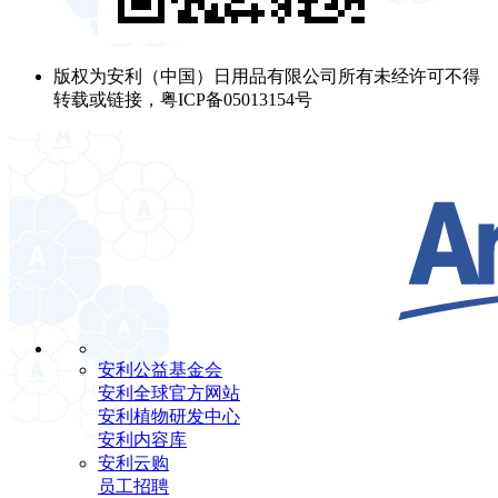
版权为安利（中国）日用品有限公司所有未经许可不得
转载或链接，粤ICP备05013154号
安利公益基金会
安利全球官方网站
安利植物研发中心
安利内容库
安利云购
员工招聘