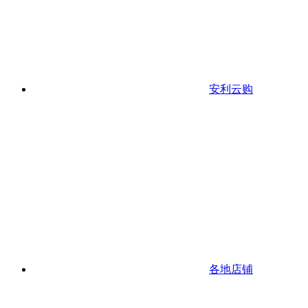
安利云购
各地店铺