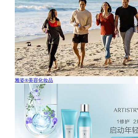
雅姿®美容化妆品