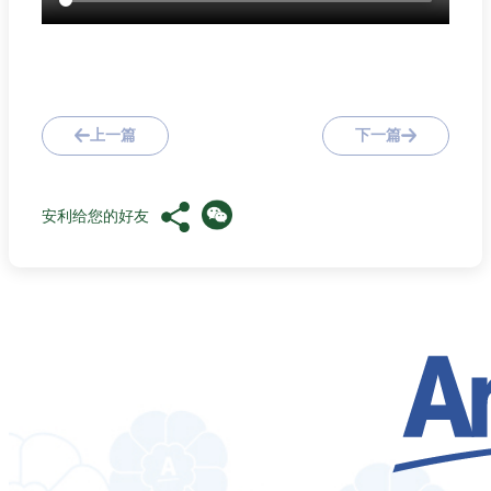
上一篇
下一篇
安利给您的好友