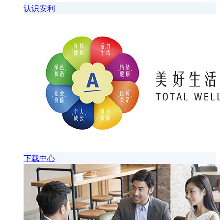
认识安利
下载中心