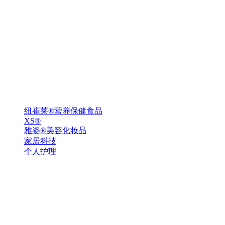
纽崔莱®营养保健食品
XS®
雅姿®美容化妆品
家居科技
个人护理