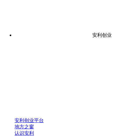
安利创业
安利创业平台
地方之窗
认识安利