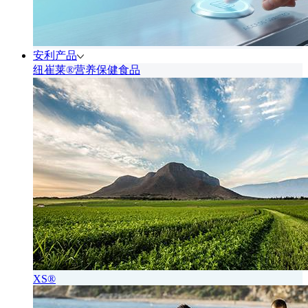
安利产品
纽崔莱®营养保健食品
XS®