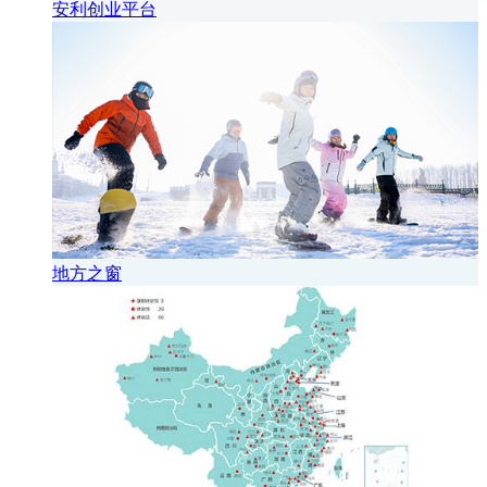
安利创业平台
地方之窗