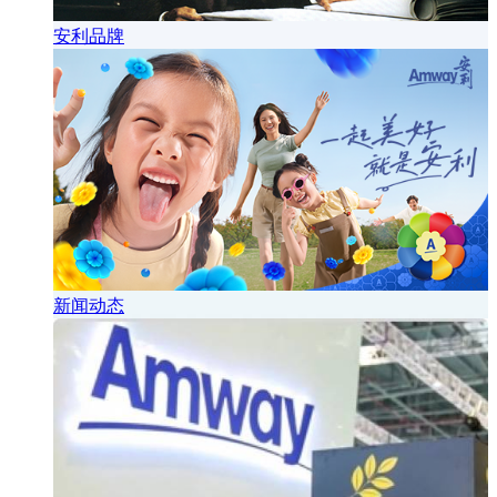
安利品牌
新闻动态