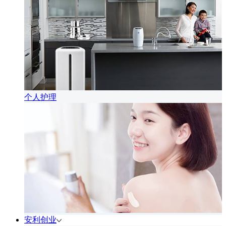
个人护理
安利创业