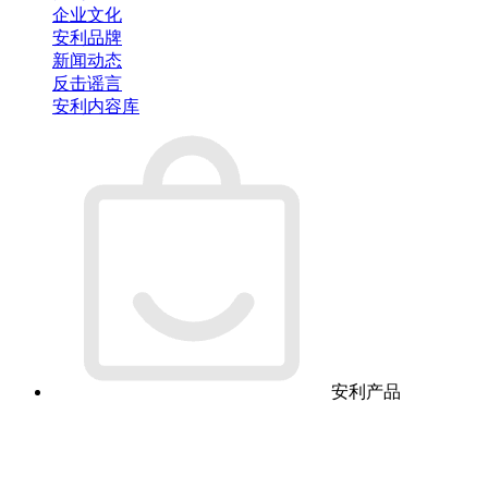
企业文化
安利品牌
新闻动态
反击谣言
安利内容库
安利产品