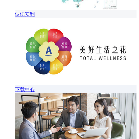
认识安利
下载中心