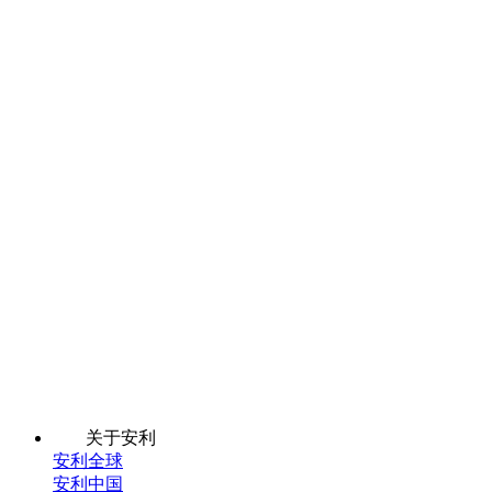
关于安利
安利全球
安利中国