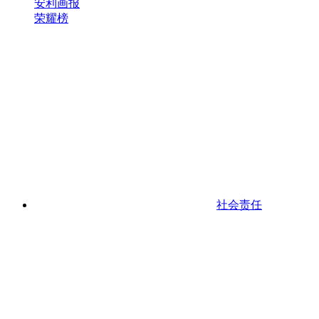
安利画报
荣耀榜
社会责任