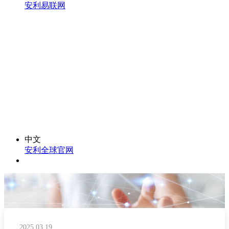
安利易联网
中文
安利全球官网
2025.03.19