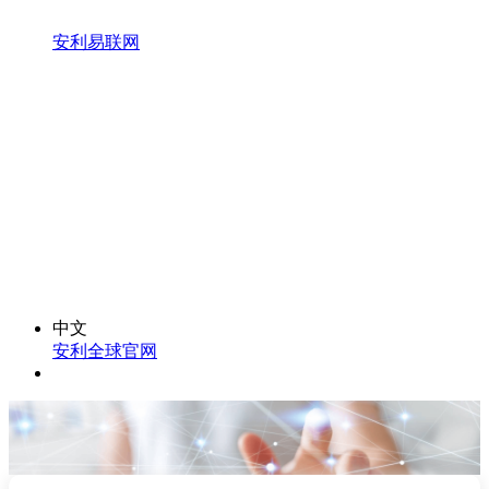
安利易联网
中文
安利全球官网