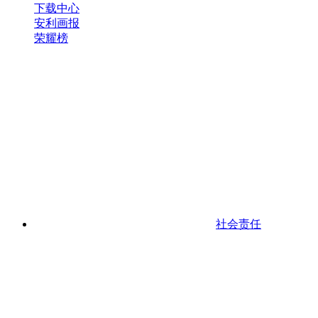
下载中心
安利画报
荣耀榜
社会责任