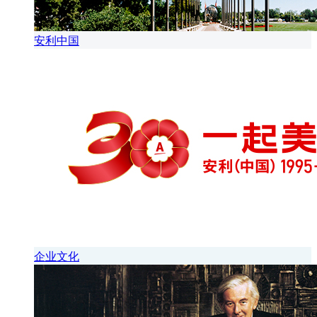
安利中国
企业文化