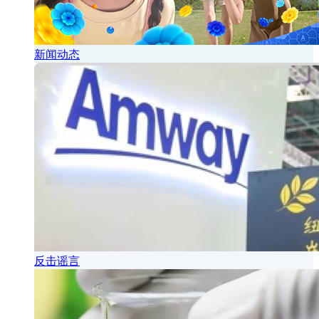
新闻动态
反击谣言