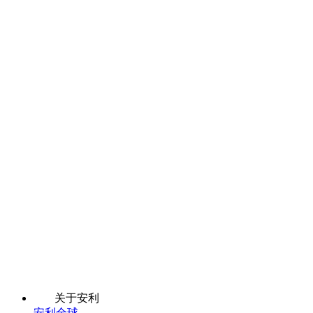
关于安利
安利全球