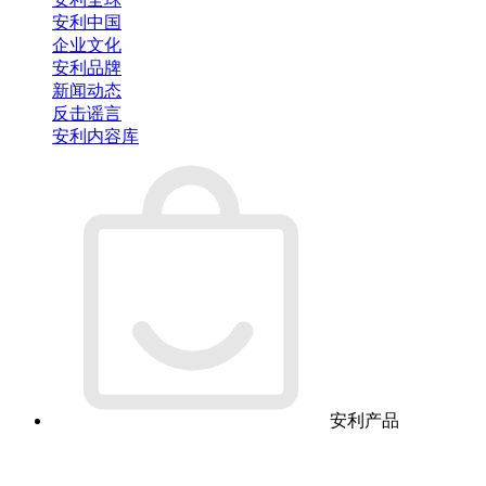
安利中国
企业文化
安利品牌
新闻动态
反击谣言
安利内容库
安利产品