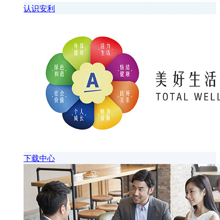
认识安利
下载中心