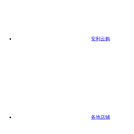
安利云购
各地店铺