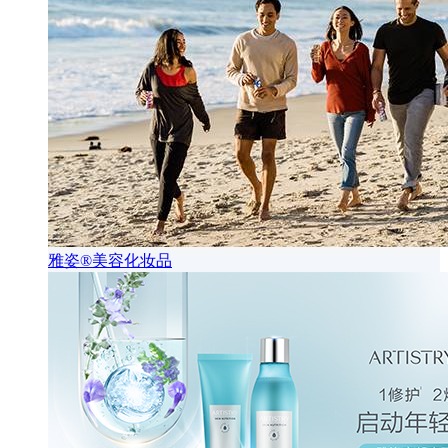
雅姿®美容化妆品