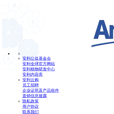
安利公益基金会
安利全球官方网站
安利植物研发中心
安利内容库
安利云购
员工招聘
企业证照及产品批件
直销信息披露
隐私政策
用户协议
联系我们