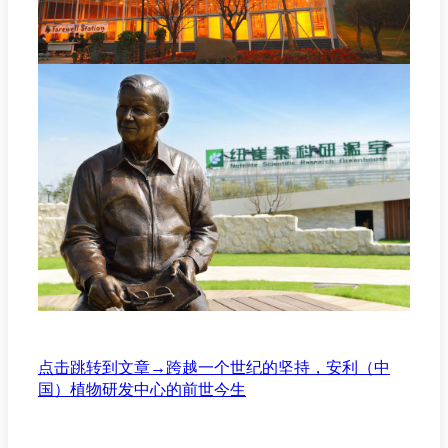
点击跳转到文章→跨越一个世纪的坚持，安利（中
国）植物研发中心的前世今生