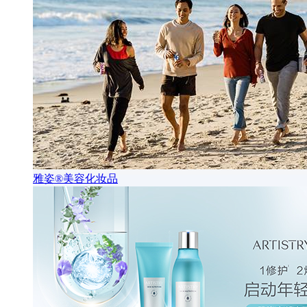
雅姿®美容化妆品