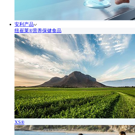
安利产品
纽崔莱®营养保健食品
XS®