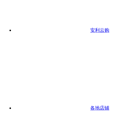
安利云购
各地店铺