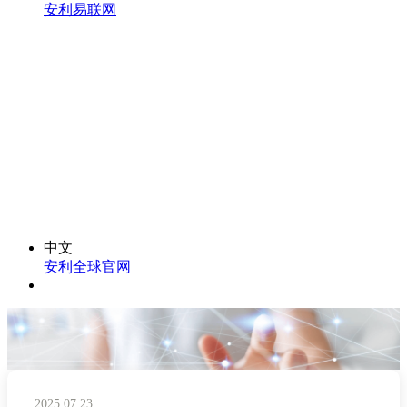
安利易联网
中文
安利全球官网
2025.07.23