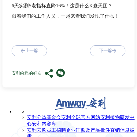
6天实测S老指标直降16%！这是什么K衰天团？
跟着我们的工作人员，一起来看我们发现了什么！
上一篇
下一篇
安利给您的好友
安利公益基金会
安利全球官方网站
安利植物研发中
心
安利内容库
安利云购
员工招聘
企业证照及产品批件
直销信息披
露