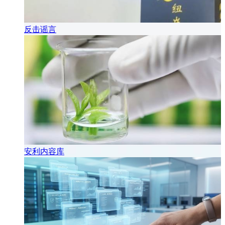
反击谣言
安利内容库