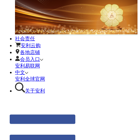
社会责任
安利云购
各地店铺
会员入口
安利易联网
中文
安利全球官网
关于安利