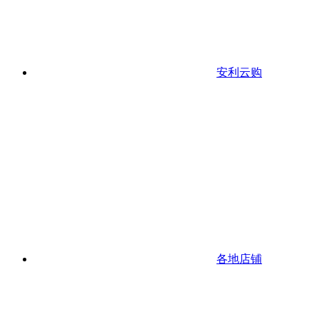
安利云购
各地店铺