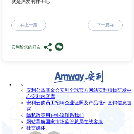
就是热爱的样子吧
上一篇
下一篇
安利给您的好友
安利公益基金会
安利全球官方网站
安利植物研发中
心
安利内容库
安利云购
员工招聘
企业证照及产品批件
直销信息披
露
隐私政策
用户协议
联系我们
网站导航
国家市场监管总局
在线客服
社交媒体