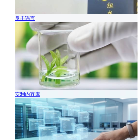
反击谣言
安利内容库