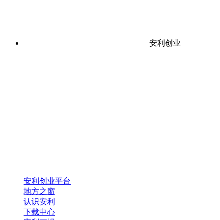
安利创业
安利创业平台
地方之窗
认识安利
下载中心