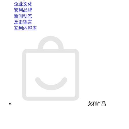
企业文化
安利品牌
新闻动态
反击谣言
安利内容库
安利产品