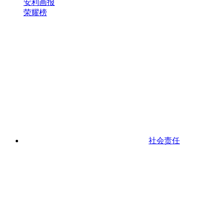
安利画报
荣耀榜
社会责任