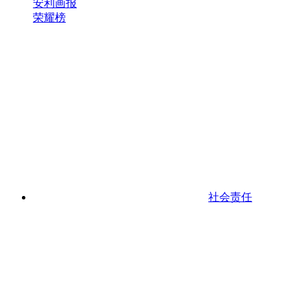
安利画报
荣耀榜
社会责任