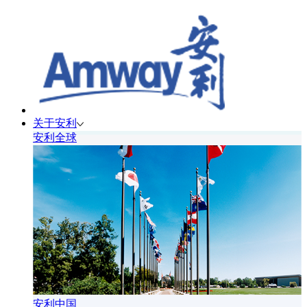
关于安利
安利全球
安利中国