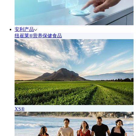
安利产品
纽崔莱®营养保健食品
XS®