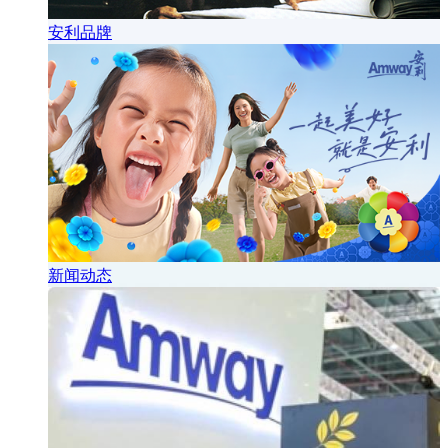
安利品牌
新闻动态