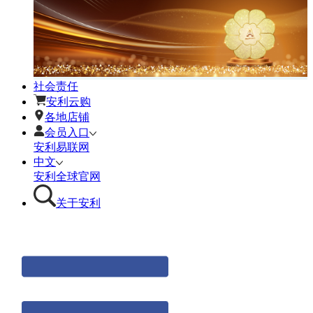
社会责任
安利云购
各地店铺
会员入口
安利易联网
中文
安利全球官网
关于安利