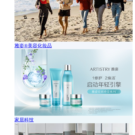
雅姿®美容化妆品
家居科技