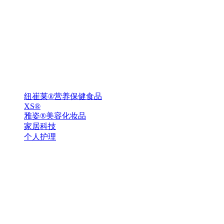
纽崔莱®营养保健食品
XS®
雅姿®美容化妆品
家居科技
个人护理