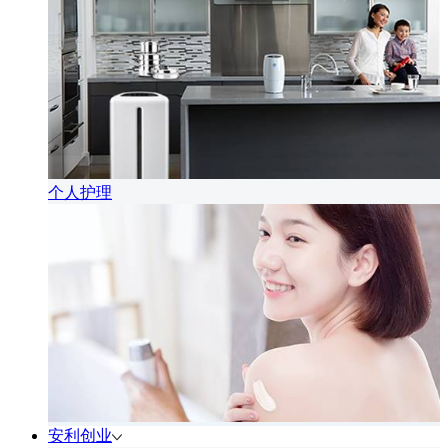
个人护理
安利创业