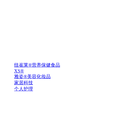
纽崔莱®营养保健食品
XS®
雅姿®美容化妆品
家居科技
个人护理