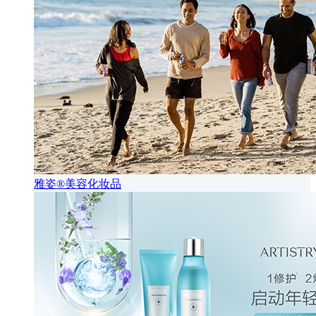
雅姿®美容化妆品