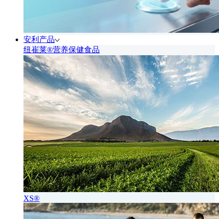
安利产品
纽崔莱®营养保健食品
XS®