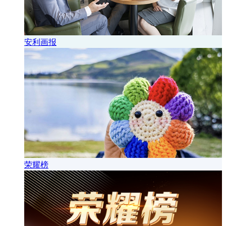
安利画报
荣耀榜