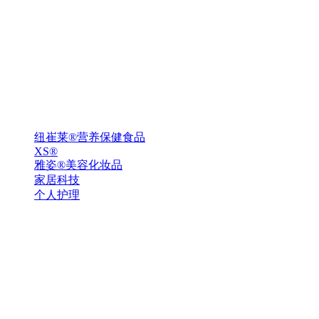
纽崔莱®营养保健食品
XS®
雅姿®美容化妆品
家居科技
个人护理