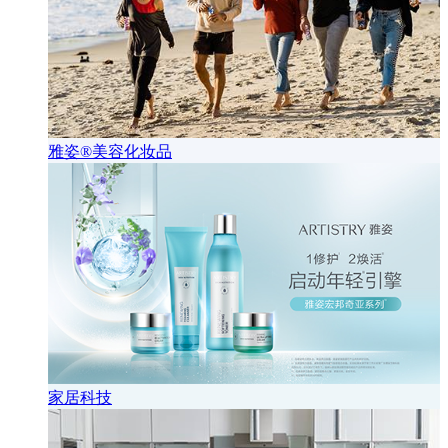
雅姿®美容化妆品
家居科技