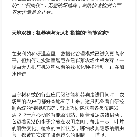
的“CT扫描仪”，无需破坏植株，就能快速检测出营
养素含量是否达标。
天地双雄：机器狗与无人机搭档的“智能管家”
在安利的科研温室里，数据化管理模式已进入更高水
平。但如何让实验室智慧在纽崔莱农场生根发芽？一
场由无人机与机器狗领衔的数据化种植行动，正在加
速推进。
当宇树科技的行业应用级智能机器狗走进田间时，农
场里的农户们都好奇地围了上来。这只配备着自研控
制系统的“钢铁萌宠”，背上巧妙搭载着各类传感器，
活脱脱一座移动的智能监测站。随着设定路线启动，
它迈着灵活的步子穿梭在农田之间，每走一步，叶片
的细微变化、植物的生长状态，哪怕极其隐蔽的病虫
害，都被它安装了摄像镜头的眼睛一一捕捉。