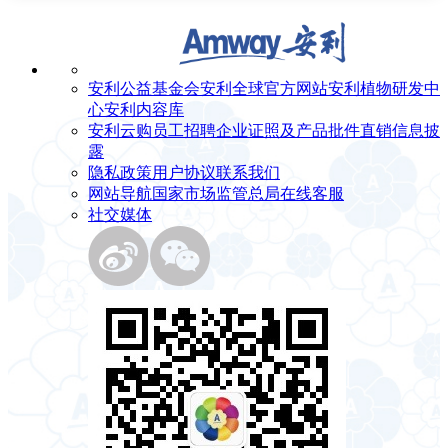
安利公益基金会
安利全球官方网站
安利植物研发中
心
安利内容库
安利云购
员工招聘
企业证照及产品批件
直销信息披
露
隐私政策
用户协议
联系我们
网站导航
国家市场监管总局
在线客服
社交媒体