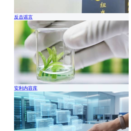
反击谣言
安利内容库