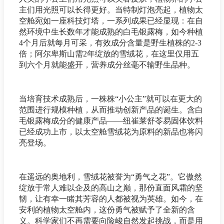
主们用光照可以长得更好。当特制灯泡亮起，植物太
空舱宛如一座科技灯塔，一系列成果已经显现：在自
然环境中生长数年才能成熟的白毛银露梅，如今种植
4个月后就每月可采，有效成分含量是野生植株的2-3
倍；阿尔卑斯山需2年绽放的雪绒花，在这里仅用五
到六个月就能盛开，营养成分丝毫不输野生品种。
当培育技术成熟后，一株株“小公主”就可以在更大的
范围进行规模种植，从而推动创新产品的诞生。含白
毛银露梅成分的健康产品——纽崔莱舒苓易固体饮料
已经成功上市，以太空舱雪绒花为原料的新品也将闪
亮登场。
在遥远的奥地利，雪绒花被誉为“勇气之花”。它傲然
绽放于常人难以企及的高山之巅，那份直面风霜的坚
韧，让有幸一睹其芳容的人都被视为英雄。如今，在
安利的植物太空舱内，这份勇气被赋予了全新的含
义。科学家们不再需要向险峻自然发起挑战，而是用