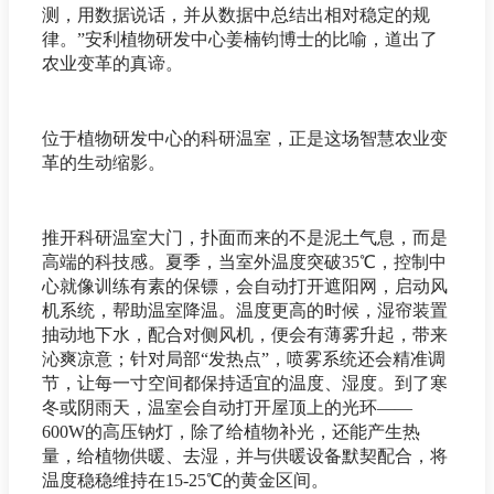
测，用数据说话，并从数据中总结出相对稳定的规
律。”安利植物研发中心姜楠钧博士的比喻，道出了
农业变革的真谛。
位于植物研发中心的科研温室，正是这场智慧农业变
革的生动缩影。
推开科研温室大门，扑面而来的不是泥土气息，而是
高端的科技感。夏季，当室外温度突破35℃，控制中
心就像训练有素的保镖，会自动打开遮阳网，启动风
机系统，帮助温室降温。温度更高的时候，湿帘装置
抽动地下水，配合对侧风机，便会有薄雾升起，带来
沁爽凉意；针对局部“发热点”，喷雾系统还会精准调
节，让每一寸空间都保持适宜的温度、湿度。到了寒
冬或阴雨天，温室会自动打开屋顶上的光环——
600W的高压钠灯，除了给植物补光，还能产生热
量，给植物供暖、去湿，并与供暖设备默契配合，将
温度稳稳维持在15-25℃的黄金区间。