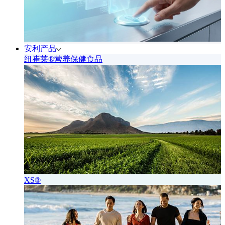
安利产品
纽崔莱®营养保健食品
XS®