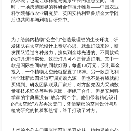
然环境，也能让珍稀植物健康生长的理想空间。同
时，一场跨越国界的科研合作拉开帷幕——中国农业
科学院都市农业研究所、英国安格利亚鲁斯金大学随
后也共同参与到项目研究中。
为了给舱内植物“公主们”创造最理想的生长环境，研
发团队在太空舱设计上费尽心思。就拿灯源来说，研
发团队通过各种努力，搜集到全球先进的、不同款式
的灯具进行实验。这些灯具可不是普通灯泡。其中一
款是国际空间站的同款灯源，每盏1.8万元，安利重金
投入，一个植物太空舱就配置了18盏。另一款是飞利
浦全球新款四通道可调光谱光源，但也不是有钱就能
买得到。研发团队联系厂家后，对方起先因为采购数
量和技术壁垒等种种原因，拒绝了合作。但是安利科
学家的字典里没有“放弃”两个字。他们带着精心设计
的“太空舱”方案再次登门，凭借精密的空间设计与对
植物研究的执着和热情，终于打动了对方。
人类的小公主们用光照可以美容皮肤，植物界的小公