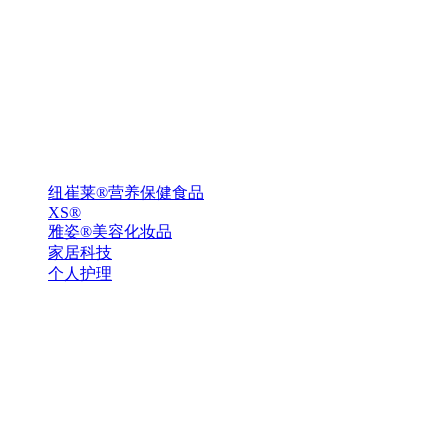
纽崔莱®营养保健食品
XS®
雅姿®美容化妆品
家居科技
个人护理