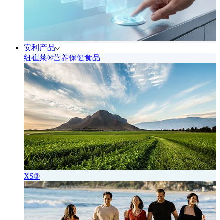
安利产品
纽崔莱®营养保健食品
XS®