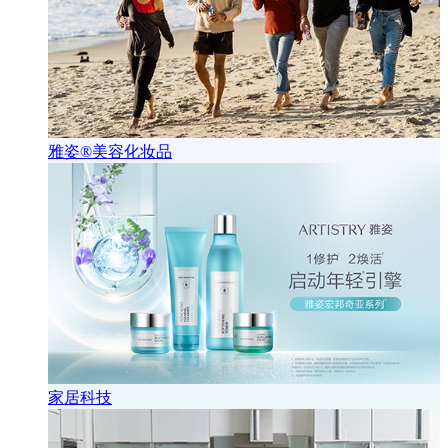
雅姿®美容化妆品
家居科技