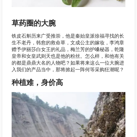
草药圈的大腕
铁皮石斛历来广受推崇，他是秦始皇派徐福寻找的长
生不老丹，韩愈的救命草，文成公主的嫁妆，李鸿章
赠予伊丽莎白女王的礼品，梅兰芳的护嗓秘器，乾隆
皇帝和女皇武则天也是他的粉丝。怎么样，和他有关
的都是鼎鼎大名的人物吧？如果将来这么一位大腕进
入我们的产品当中，那将掀起一阵何等采购狂潮呢？
种植难，身价高