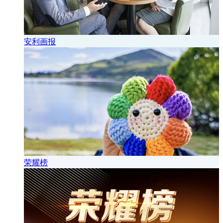
安利画报
荣耀榜