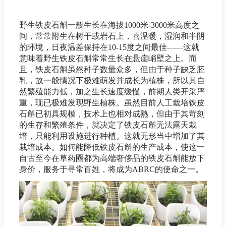
野生铁皮石斛一般生长在海拔1000米-3000米高度之
间，常常附生在树干或岩石上，喜温暖，湿润和半阴
的环境，日夜温差保持在10-15度之间最佳——这就
意味着野生铁皮石斛常常生长在悬崖峭壁之上。而
且，铁皮石斛虽然种子数量众多，但由于种子缺乏胚
乳，故一般情况下极难萌发并成长为植株，所以其自
然繁殖能力低，加之生长速度缓慢，前期人类开采严
重，现已极难发现野生植株。虽然目前人工栽培铁皮
石斛已初具规模，技术上也相对成熟，但由于其苛刻
的生存和繁殖条件，就决定了铁皮石斛无法露天栽
培，只能利用设施进行种植。这就无形当中增加了其
栽培成本。如何能降低铁皮石斛的生产成本，使这一
自古至今在草药圈都为高端奢侈品的铁皮石斛能放下
身价，服务于寻常百姓，将成为ABRC的使命之一。