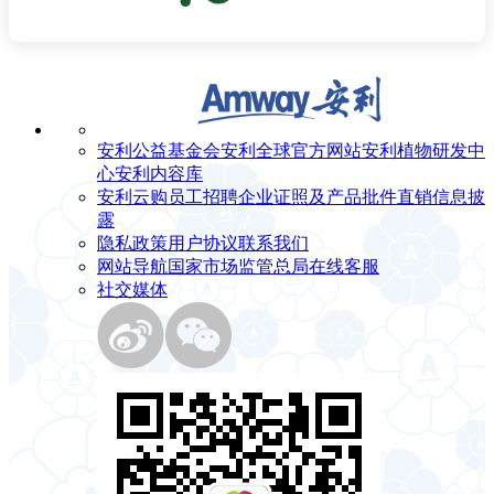
安利公益基金会
安利全球官方网站
安利植物研发中
心
安利内容库
安利云购
员工招聘
企业证照及产品批件
直销信息披
露
隐私政策
用户协议
联系我们
网站导航
国家市场监管总局
在线客服
社交媒体