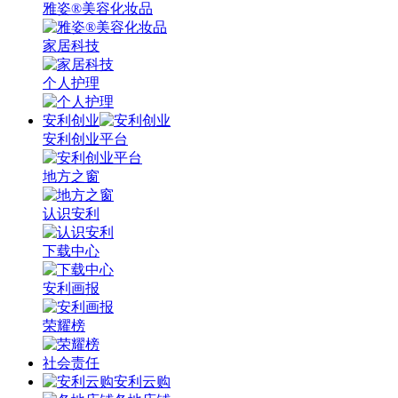
雅姿®美容化妆品
家居科技
个人护理
安利创业
安利创业平台
地方之窗
认识安利
下载中心
安利画报
荣耀榜
社会责任
安利云购