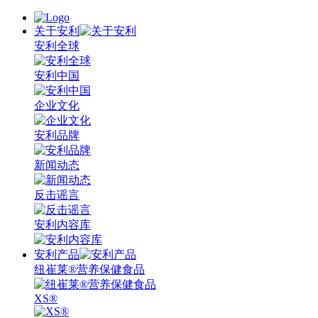
关于安利
安利全球
安利中国
企业文化
安利品牌
新闻动态
反击谣言
安利内容库
安利产品
纽崔莱®营养保健食品
XS®