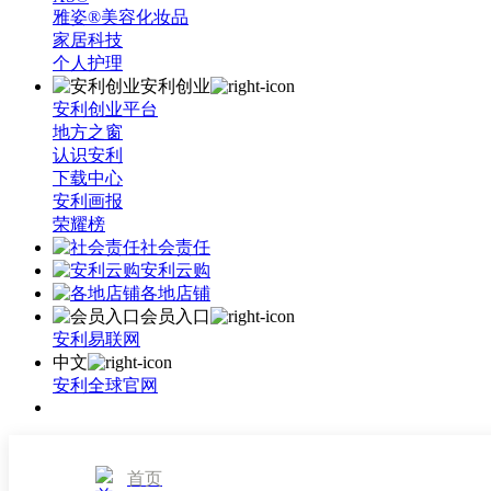
雅姿®美容化妆品
家居科技
个人护理
安利创业
安利创业平台
地方之窗
认识安利
下载中心
安利画报
荣耀榜
社会责任
安利云购
各地店铺
会员入口
安利易联网
中文
安利全球官网
首页