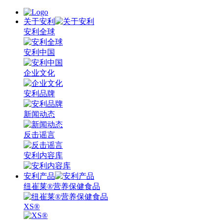
关于安利
安利全球
安利中国
企业文化
安利品牌
新闻动态
反击谣言
安利内容库
安利产品
纽崔莱®营养保健食品
XS®