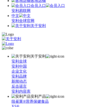
各地店铺
会员入口
安利易联网
中文
安利全球官网
关于安利
关于安利
安利全球
安利中国
企业文化
安利品牌
新闻动态
反击谣言
安利内容库
安利产品
纽崔莱®营养保健食品
XS®