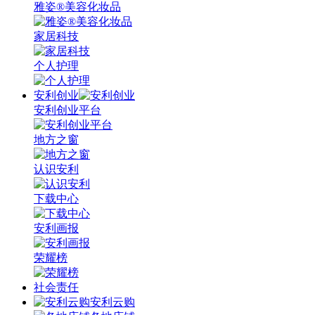
雅姿®美容化妆品
家居科技
个人护理
安利创业
安利创业平台
地方之窗
认识安利
下载中心
安利画报
荣耀榜
社会责任
安利云购