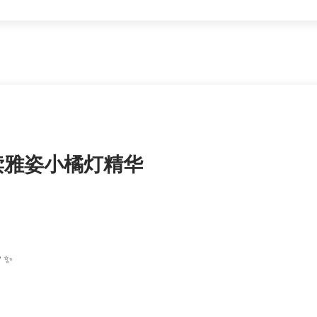
解读雅姿小橘灯精华
？✨