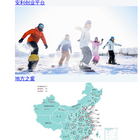
安利创业平台
地方之窗