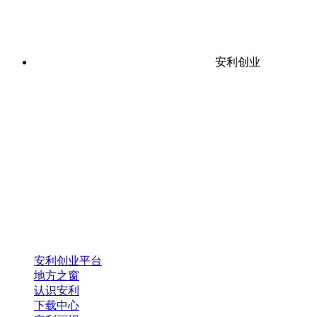
安利创业
安利创业平台
地方之窗
认识安利
下载中心