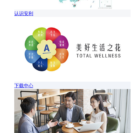
认识安利
下载中心