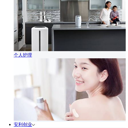
个人护理
安利创业