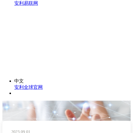
安利易联网
中文
安利全球官网
2023.09.01