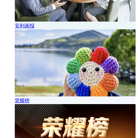
安利画报
荣耀榜