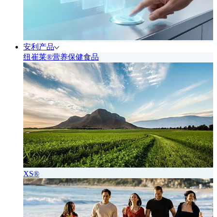
安利产品
纽崔莱®营养保健食品
XS®