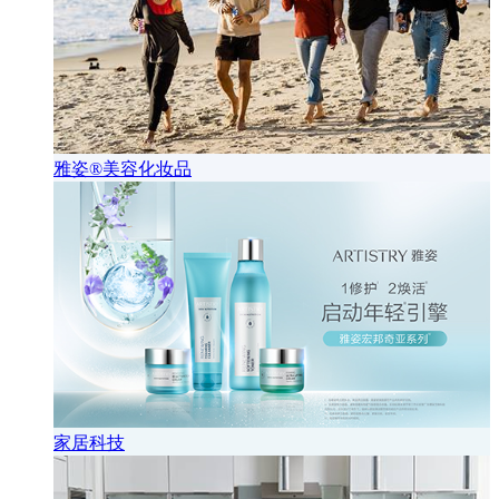
雅姿®美容化妆品
家居科技