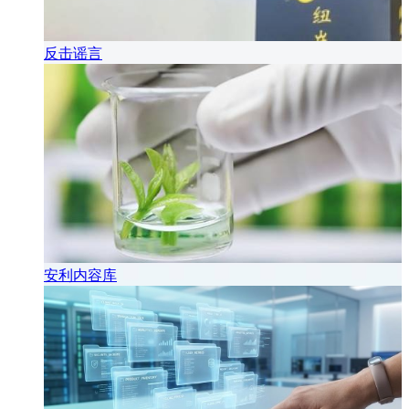
反击谣言
安利内容库