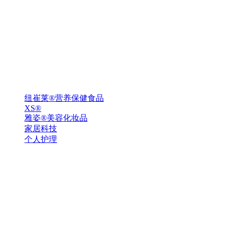
纽崔莱®营养保健食品
XS®
雅姿®美容化妆品
家居科技
个人护理