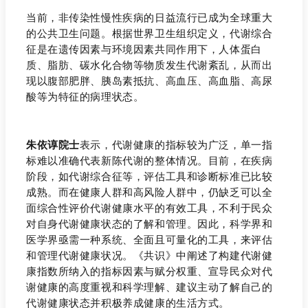
当前，非传染性慢性疾病的日益流行已成为全球重大
的公共卫生问题。根据世界卫生组织定义，代谢综合
征是在遗传因素与环境因素共同作用下，人体蛋白
质、脂肪、碳水化合物等物质发生代谢紊乱，从而出
现以腹部肥胖、胰岛素抵抗、高血压、高血脂、高尿
酸等为特征的病理状态。
朱依谆院士
表示，代谢健康的指标较为广泛，单一指
标难以准确代表新陈代谢的整体情况。目前，在疾病
阶段，如代谢综合征等，评估工具和诊断标准已比较
成熟。而在健康人群和高风险人群中，仍缺乏可以全
面综合性评价代谢健康水平的有效工具，不利于民众
对自身代谢健康状态的了解和管理。因此，科学界和
医学界亟需一种系统、全面且可量化的工具，来评估
和管理代谢健康状况。《共识》中阐述了构建代谢健
康指数所纳入的指标因素与赋分权重、宣导民众对代
谢健康的高度重视和科学理解、建议主动了解自己的
代谢健康状态并积极养成健康的生活方式。