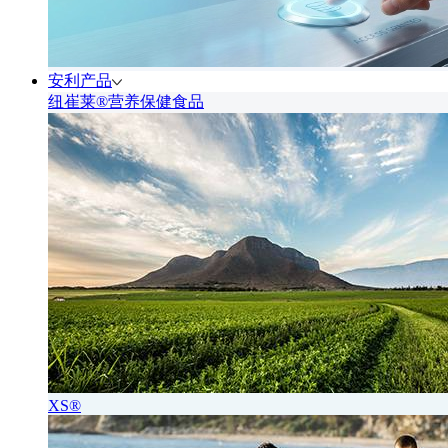
安利产品
纽崔莱®营养保健食品
XS®