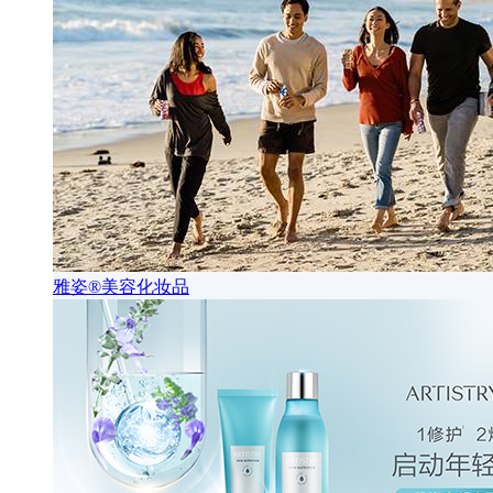
雅姿®美容化妆品