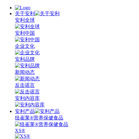
关于安利
安利全球
安利中国
企业文化
安利品牌
新闻动态
反击谣言
安利内容库
安利产品
纽崔莱®营养保健食品
XS®