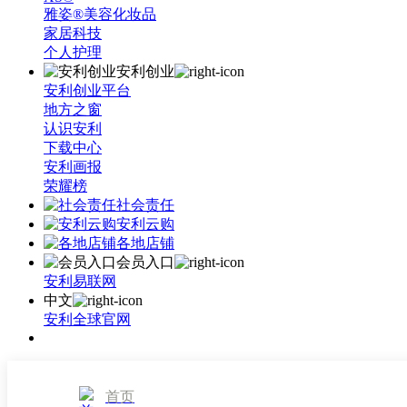
雅姿®美容化妆品
家居科技
个人护理
安利创业
安利创业平台
地方之窗
认识安利
下载中心
安利画报
荣耀榜
社会责任
安利云购
各地店铺
会员入口
安利易联网
中文
安利全球官网
首页