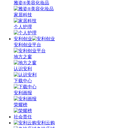
雅姿®美容化妆品
家居科技
个人护理
安利创业
安利创业平台
地方之窗
认识安利
下载中心
安利画报
荣耀榜
社会责任
安利云购