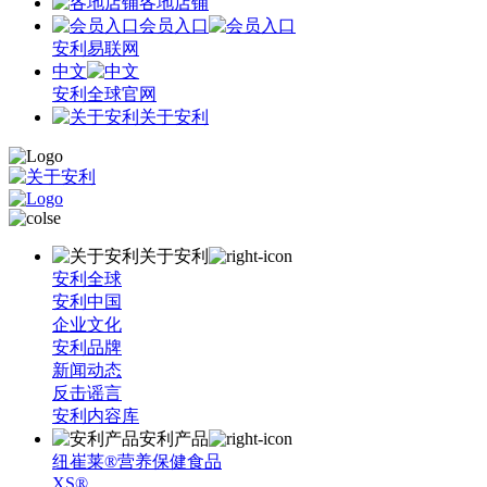
各地店铺
会员入口
安利易联网
中文
安利全球官网
关于安利
关于安利
安利全球
安利中国
企业文化
安利品牌
新闻动态
反击谣言
安利内容库
安利产品
纽崔莱®营养保健食品
XS®