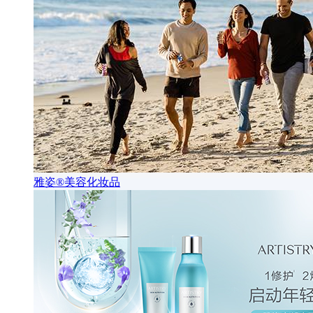
雅姿®美容化妆品