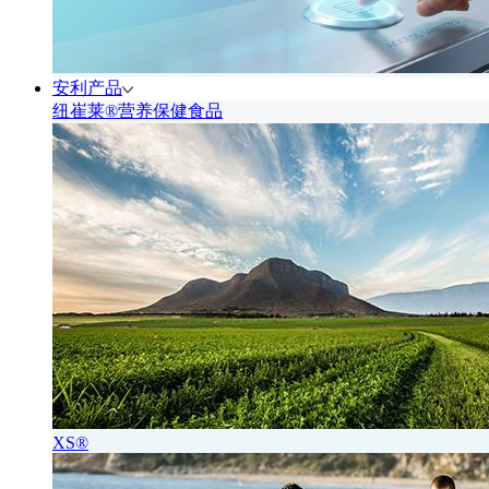
安利产品
纽崔莱®营养保健食品
XS®