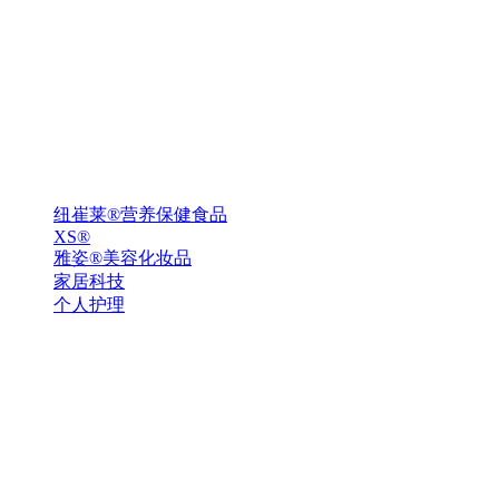
纽崔莱®营养保健食品
XS®
雅姿®美容化妆品
家居科技
个人护理