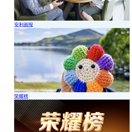
安利画报
荣耀榜