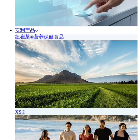
安利产品
纽崔莱®营养保健食品
XS®