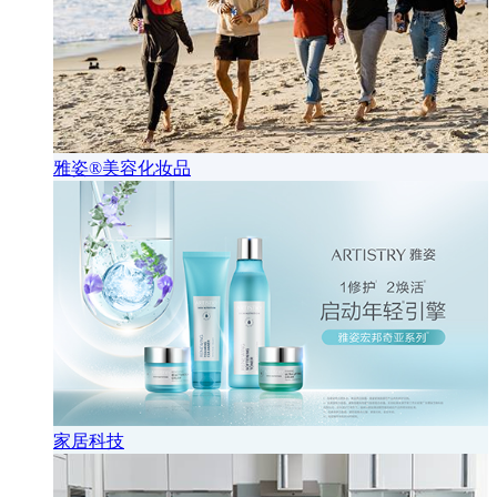
雅姿®美容化妆品
家居科技