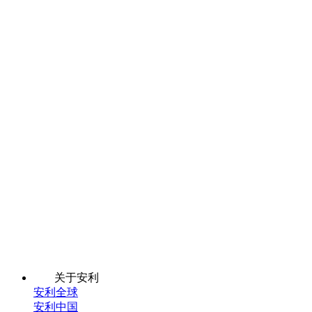
关于安利
安利全球
安利中国