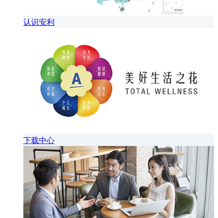
认识安利
下载中心