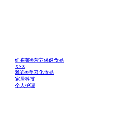
纽崔莱®营养保健食品
XS®
雅姿®美容化妆品
家居科技
个人护理