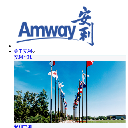
关于安利
安利全球
安利中国