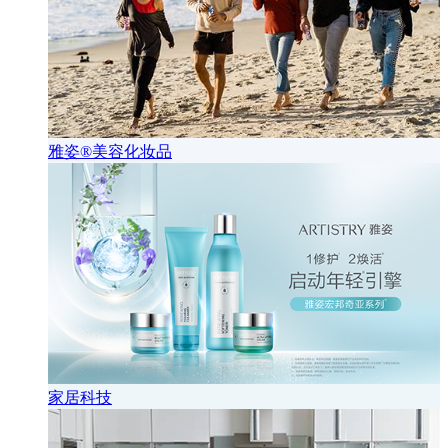
雅姿®美容化妆品
家居科技