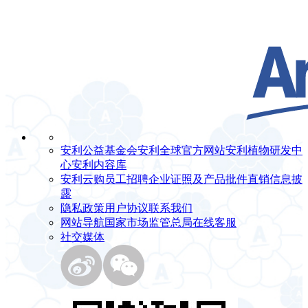
安利公益基金会
安利全球官方网站
安利植物研发中
心
安利内容库
安利云购
员工招聘
企业证照及产品批件
直销信息披
露
隐私政策
用户协议
联系我们
网站导航
国家市场监管总局
在线客服
社交媒体