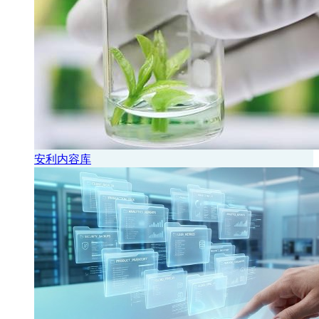
安利内容库