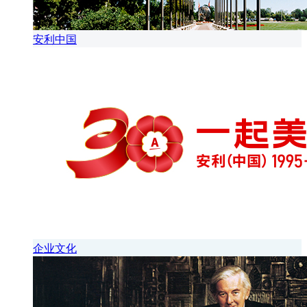
安利中国
企业文化