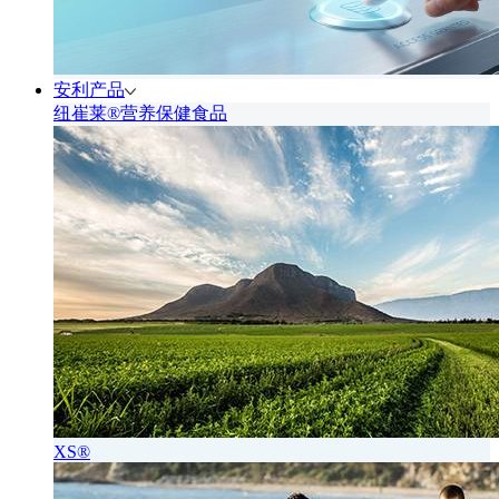
安利产品
纽崔莱®营养保健食品
XS®