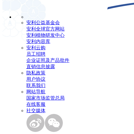
安利公益基金会
安利全球官方网站
安利植物研发中心
安利内容库
安利云购
员工招聘
企业证照及产品批件
直销信息披露
隐私政策
用户协议
联系我们
网站导航
国家市场监管总局
在线客服
社交媒体