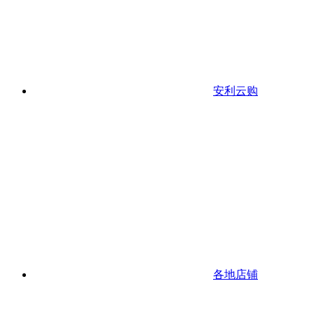
安利云购
各地店铺