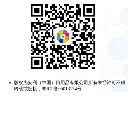
版权为安利（中国）日用品有限公司所有未经许可不得
转载或链接，粤ICP备05013154号