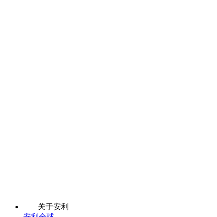
关于安利
安利全球