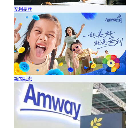
安利品牌
新闻动态