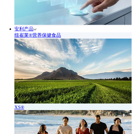
安利产品
纽崔莱®营养保健食品
XS®