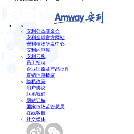
安利公益基金会
安利全球官方网站
安利植物研发中心
安利内容库
安利云购
员工招聘
企业证照及产品批件
直销信息披露
隐私政策
用户协议
联系我们
网站导航
国家市场监管总局
在线客服
社交媒体