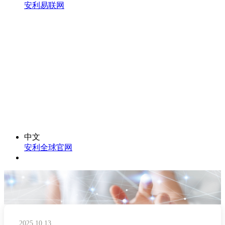
安利易联网
中文
安利全球官网
2025.10.13