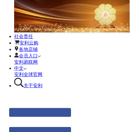
社会责任
安利云购
各地店铺
会员入口
安利易联网
中文
安利全球官网
关于安利