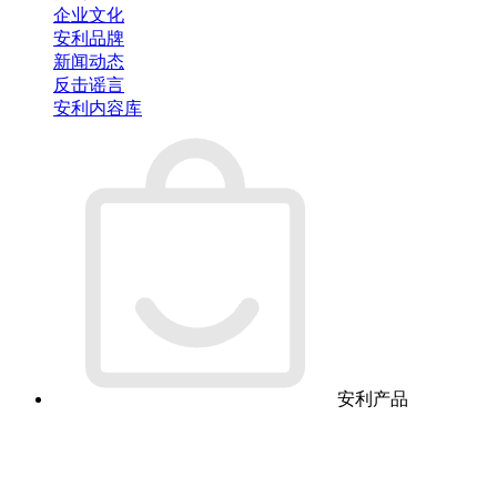
企业文化
安利品牌
新闻动态
反击谣言
安利内容库
安利产品