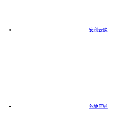
安利云购
各地店铺