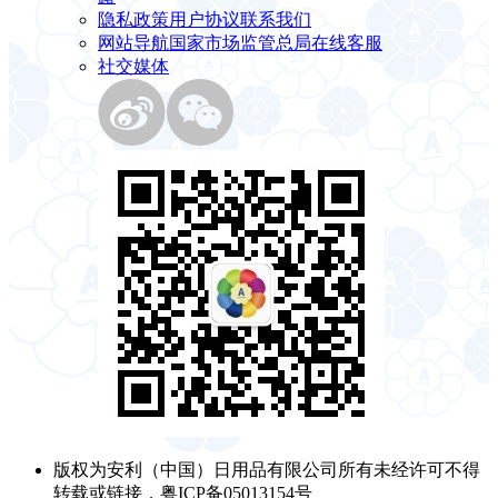
隐私政策
用户协议
联系我们
网站导航
国家市场监管总局
在线客服
社交媒体
版权为安利（中国）日用品有限公司所有未经许可不得
转载或链接，粤ICP备05013154号