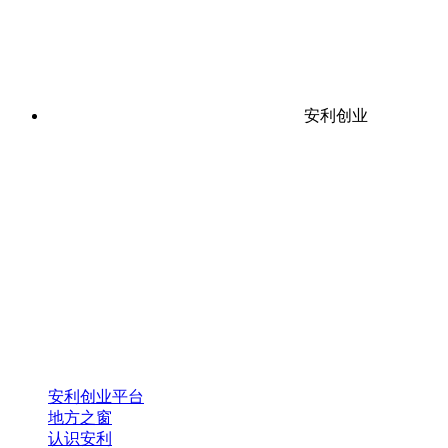
安利创业
安利创业平台
地方之窗
认识安利