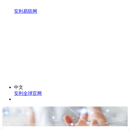
安利易联网
中文
安利全球官网