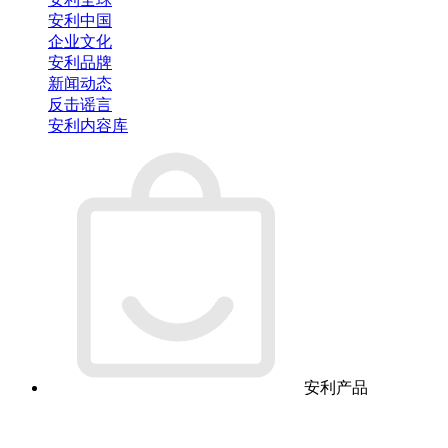
安利中国
企业文化
安利品牌
新闻动态
反击谣言
安利内容库
安利产品