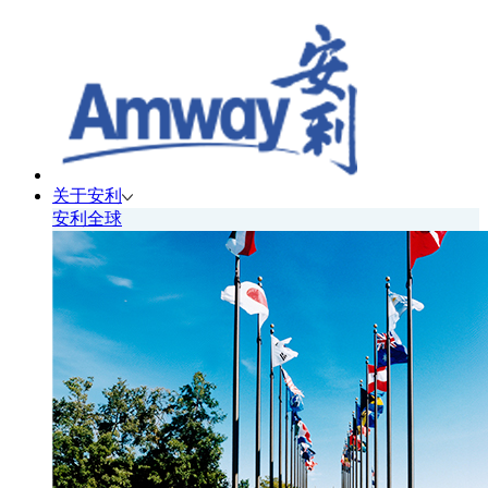
关于安利
安利全球