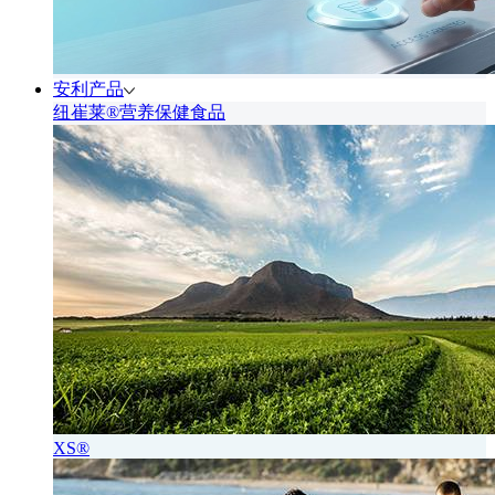
安利产品
纽崔莱®营养保健食品
XS®