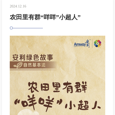
2024.12.16
农田里有群“咩咩”小超人”