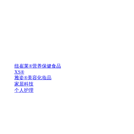
纽崔莱®营养保健食品
XS®
雅姿®美容化妆品
家居科技
个人护理