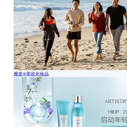
雅姿®美容化妆品