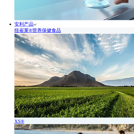
安利产品
纽崔莱®营养保健食品
XS®