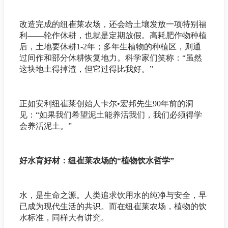
改造完成的纽崔莱农场，还会给土壤发放一项特别福
利——轮作休耕，也就是定期放假。高耗肥作物种植
后，土地要休耕1-2年；多年生植物的种植区，则通
过间作和部分休耕恢复地力。科学家们笑称：“虽然
这块地土得掉渣，但它过得比我好。”
正如安利纽崔莱创始人卡尔•宏邦先生90年前的洞
见：“如果我们希望泥土能养活我们，我们必须得学
会养活泥土。”
好水育好材：纽崔莱农场的“植物饮水哲学”
水，是生命之源。人类追求饮用水的纯净与安全，早
已成为现代生活的共识。而在纽崔莱农场，植物的饮
水标准，同样大有讲究。