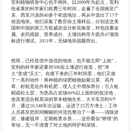
安利植物研发中心也不例外。以2009年为起点，安利
纽崔莱的科学家们耗费三年时间，走遍了全国南至广
东、西至川滇的40多个初选地址，再从中选出了17个
候选地块。他们采集了数百份土壤样品，分别送交美
国和中国的第三方权威农业分析实验室，对包括重金
属、农药残留、营养成分、土壤结构等方面共47项指
标进行测试。2011年，无锡地块脱颖而出。
然而，已经是优中选优的地块，也不能立即“上岗”，
安利的科学家还要对500亩土壤进行改造，把“净
土”变成“沃土”。在接下来的三年时间里，他们又做
了一系列动作：将种植的绿肥植物如紫云英、高丹
草、籽粒苋化作有机肥，埋入土中增加养分；引入蚯
蚓疏松土层；为垫高占农场60%以上面积的低洼地，
使其更适合根系深的草本植物生长，大卡车历时8个
月，通过10,548车次运输，运进了25万方净土；工作
人员甚至把田间蜿蜒的河流也整治了一番——清除淤
泥，修建驳岸，定期检查水质……这些看似“矫情”的
举动，无一不浸透了对土地的呵护和深情。