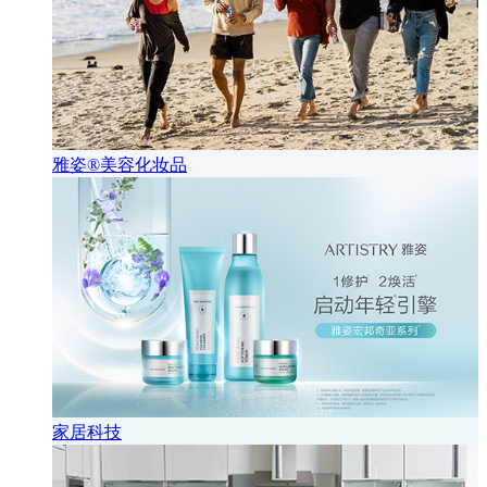
雅姿®美容化妆品
家居科技