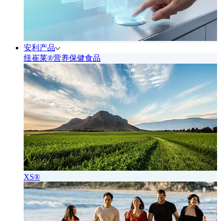
安利产品
纽崔莱®营养保健食品
XS®