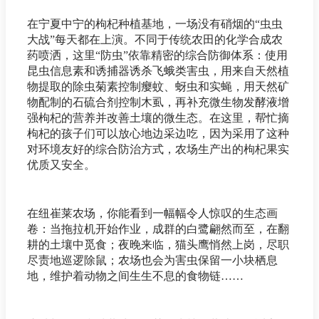
在宁夏中宁的枸杞种植基地，一场没有硝烟的“虫虫
大战”每天都在上演。不同于传统农田的化学合成农
药喷洒，这里“防虫”依靠精密的综合防御体系：使用
昆虫信息素和诱捕器诱杀飞蛾类害虫，用来自天然植
物提取的除虫菊素控制瘿蚊、蚜虫和实蝇，用天然矿
物配制的石硫合剂控制木虱，再补充微生物发酵液增
强枸杞的营养并改善土壤的微生态。在这里，帮忙摘
枸杞的孩子们可以放心地边采边吃，因为采用了这种
对环境友好的综合防治方式，农场生产出的枸杞果实
优质又安全。
在纽崔莱农场，你能看到一幅幅令人惊叹的生态画
卷：当拖拉机开始作业，成群的白鹭翩然而至，在翻
耕的土壤中觅食；夜晚来临，猫头鹰悄然上岗，尽职
尽责地巡逻除鼠；农场也会为害虫保留一小块栖息
地，维护着动物之间生生不息的食物链……