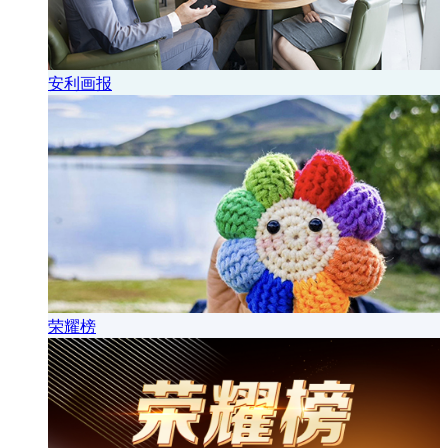
安利画报
荣耀榜