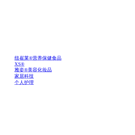
纽崔莱®营养保健食品
XS®
雅姿®美容化妆品
家居科技
个人护理