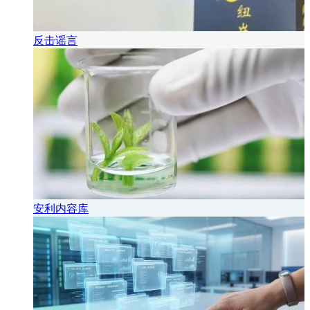
反击谣言
安利内容库