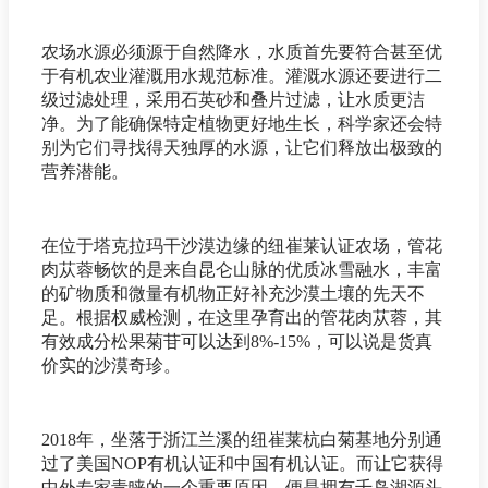
农场水源必须源于自然降水，水质首先要符合甚至优
于有机农业灌溉用水规范标准。灌溉水源还要进行二
级过滤处理，采用石英砂和叠片过滤，让水质更洁
净。为了能确保特定植物更好地生长，科学家还会特
别为它们寻找得天独厚的水源，让它们释放出极致的
营养潜能。
在位于塔克拉玛干沙漠边缘的纽崔莱认证农场，管花
肉苁蓉畅饮的是来自昆仑山脉的优质冰雪融水，丰富
的矿物质和微量有机物正好补充沙漠土壤的先天不
足。根据权威检测，在这里孕育出的管花肉苁蓉，其
有效成分松果菊苷可以达到8%-15%，可以说是货真
价实的沙漠奇珍。
2018年，坐落于浙江兰溪的纽崔莱杭白菊基地分别通
过了美国NOP有机认证和中国有机认证。而让它获得
中外专家青睐的一个重要原因，便是拥有千岛湖源头