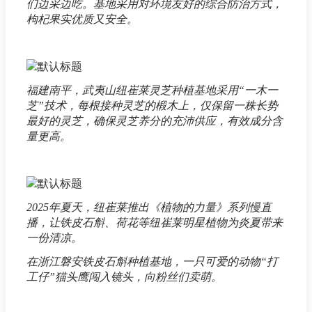
们边采边吃。基地采用对环境友好的综合防治方式，
枸杞果实优质又安全。
福建南平，武夷山纽崔莱灵芝种植基地采用“一木一
芝”技术，每根接种灵芝的椴木上，仅保留一株长势
最好的灵芝，确保灵芝养分的充沛供应，有效成分含
量更高。
2025年夏天，纽崔莱推出《植物的力量》系列慢直
播，让铁皮石斛、荷花等纽崔莱明星植物为炎夏带来
一份清凉。
在浙江磐安铁皮石斛种植基地，一只可爱的动物“打
工仔”猫头鹰闯入镜头，向粉丝们卖萌。