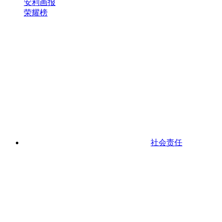
安利画报
荣耀榜
社会责任