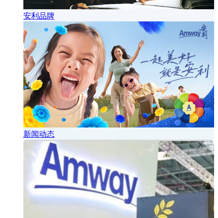
安利品牌
新闻动态