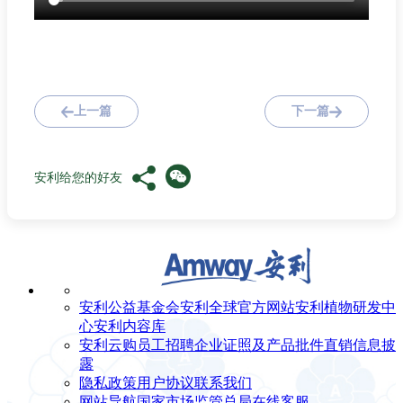
上一篇
下一篇
安利给您的好友
安利公益基金会
安利全球官方网站
安利植物研发中
心
安利内容库
安利云购
员工招聘
企业证照及产品批件
直销信息披
露
隐私政策
用户协议
联系我们
网站导航
国家市场监管总局
在线客服