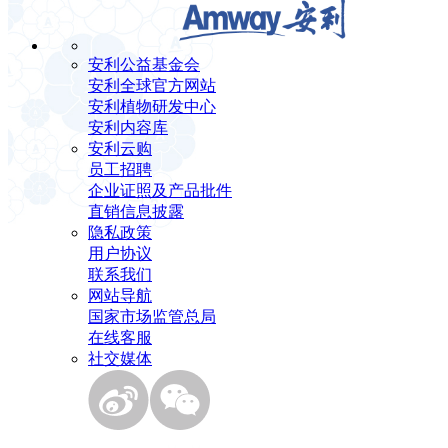
安利公益基金会
安利全球官方网站
安利植物研发中心
安利内容库
安利云购
员工招聘
企业证照及产品批件
直销信息披露
隐私政策
用户协议
联系我们
网站导航
国家市场监管总局
在线客服
社交媒体