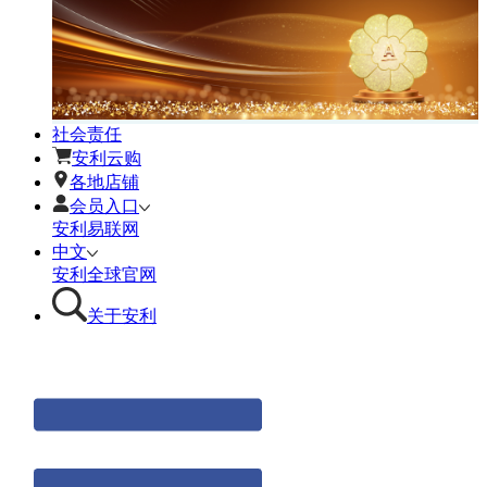
社会责任
安利云购
各地店铺
会员入口
安利易联网
中文
安利全球官网
关于安利