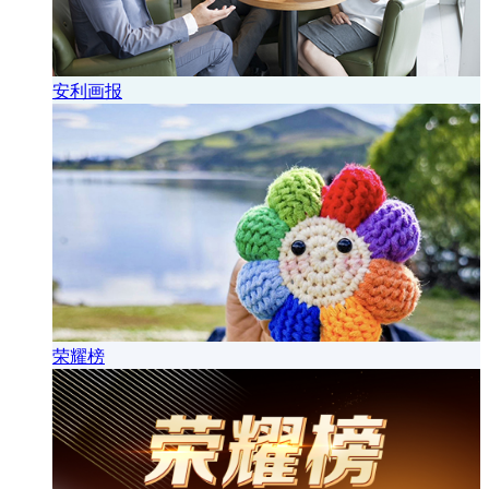
安利画报
荣耀榜