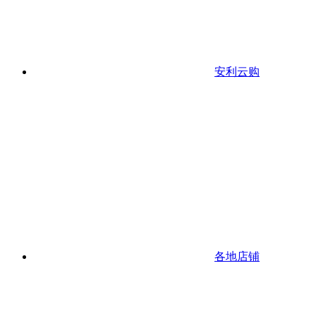
安利云购
各地店铺