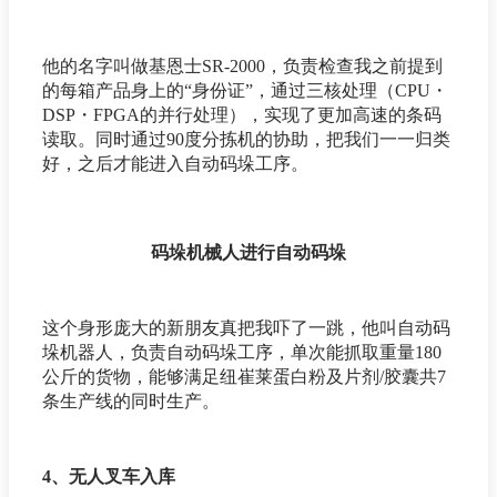
他的名字叫做基恩士SR-2000，负责检查我之前提到
的每箱产品身上的“身份证”，通过三核处理（CPU・
DSP・FPGA的并行处理），实现了更加高速的条码
读取。同时通过90度分拣机的协助，把我们一一归类
好，之后才能进入自动码垛工序。
码垛机械人进行自动码垛
这个身形庞大的新朋友真把我吓了一跳，他叫自动码
垛机器人，负责自动码垛工序，单次能抓取重量180
公斤的货物，能够满足纽崔莱蛋白粉及片剂/胶囊共7
条生产线的同时生产。
4、无人叉车入库