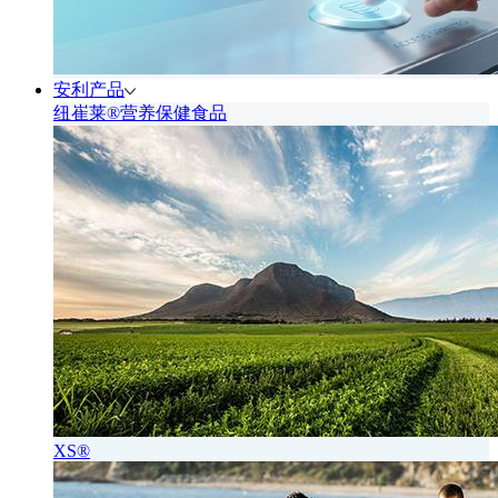
安利产品
纽崔莱®营养保健食品
XS®