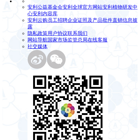
安利公益基金会
安利全球官方网站
安利植物研发中
心
安利内容库
安利云购
员工招聘
企业证照及产品批件
直销信息披
露
隐私政策
用户协议
联系我们
网站导航
国家市场监管总局
在线客服
社交媒体