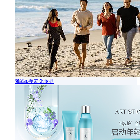
雅姿®美容化妆品