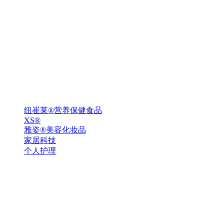
纽崔莱®营养保健食品
XS®
雅姿®美容化妆品
家居科技
个人护理