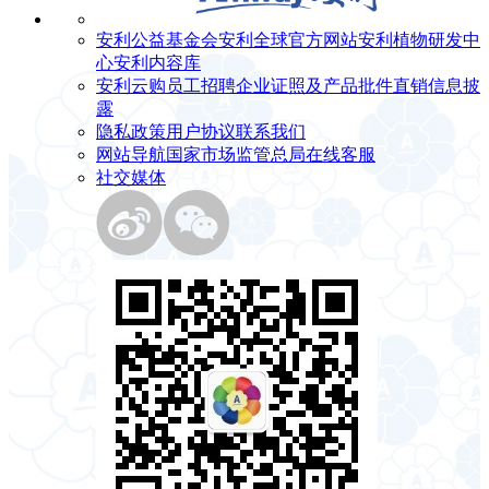
安利公益基金会
安利全球官方网站
安利植物研发中
心
安利内容库
安利云购
员工招聘
企业证照及产品批件
直销信息披
露
隐私政策
用户协议
联系我们
网站导航
国家市场监管总局
在线客服
社交媒体