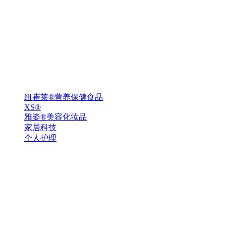
纽崔莱®营养保健食品
XS®
雅姿®美容化妆品
家居科技
个人护理