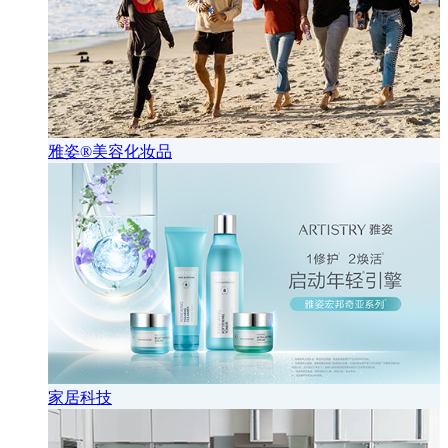
雅姿®美容化妆品
家居科技