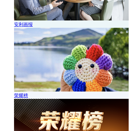
安利画报
荣耀榜