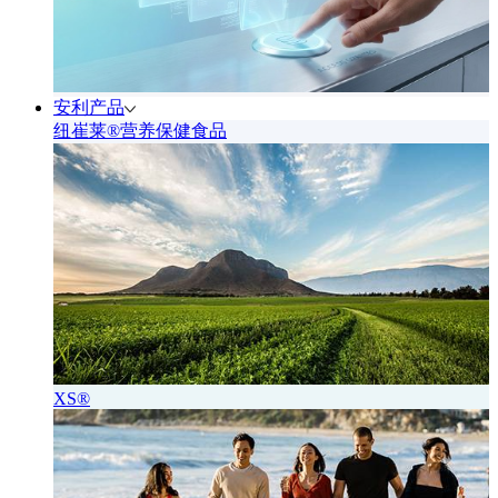
安利产品
纽崔莱®营养保健食品
XS®