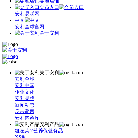
各地店铺
会员入口
安利易联网
中文
安利全球官网
关于安利
关于安利
安利全球
安利中国
企业文化
安利品牌
新闻动态
反击谣言
安利内容库
安利产品
纽崔莱®营养保健食品
XS®