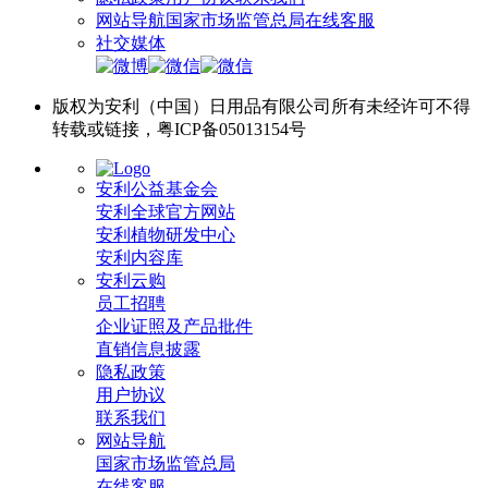
网站导航
国家市场监管总局
在线客服
社交媒体
版权为安利（中国）日用品有限公司所有未经许可不得
转载或链接，粤ICP备05013154号
安利公益基金会
安利全球官方网站
安利植物研发中心
安利内容库
安利云购
员工招聘
企业证照及产品批件
直销信息披露
隐私政策
用户协议
联系我们
网站导航
国家市场监管总局
在线客服