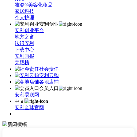
雅姿®美容化妆品
家居科技
个人护理
安利创业
安利创业平台
地方之窗
认识安利
下载中心
安利画报
荣耀榜
社会责任
安利云购
各地店铺
会员入口
安利易联网
中文
安利全球官网