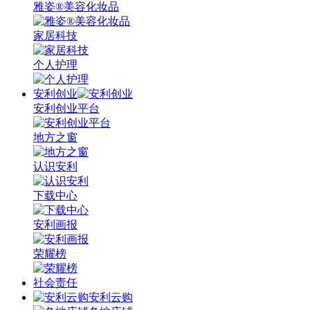
雅姿®美容化妆品
家居科技
个人护理
安利创业
安利创业平台
地方之窗
认识安利
下载中心
安利画报
荣耀榜
社会责任
安利云购