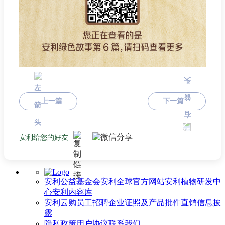
上一篇
下一篇
安利给您的好友
安利公益基金会
安利全球官方网站
安利植物研发中
心
安利内容库
安利云购
员工招聘
企业证照及产品批件
直销信息披
露
隐私政策
用户协议
联系我们