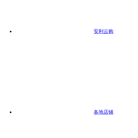
安利云购
各地店铺