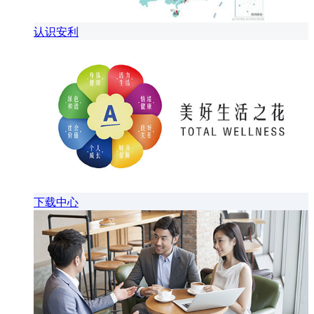
认识安利
下载中心