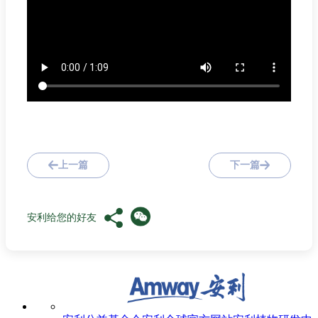
上一篇
下一篇
安利给您的好友