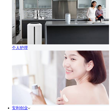
个人护理
安利创业