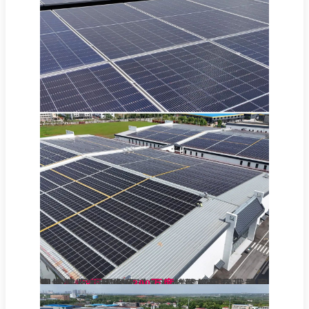
湖北工厂，怀揣着对零碳的深沉向往，坚定不移地走在环保的道路上。两栋厂房屋面已完成
块670Wp光伏组件的铺设，占地面积超过
这些光伏组件将于2024年第二季度正式启用，按照25年全生命周期持续发电量计算，年均有效发电量近
4,4
1.6万
78
平方米
300万度
。
。