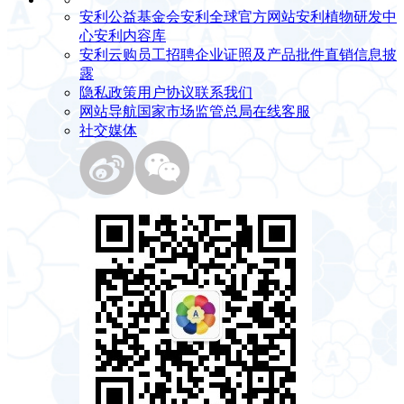
安利公益基金会
安利全球官方网站
安利植物研发中
心
安利内容库
安利云购
员工招聘
企业证照及产品批件
直销信息披
露
隐私政策
用户协议
联系我们
网站导航
国家市场监管总局
在线客服
社交媒体