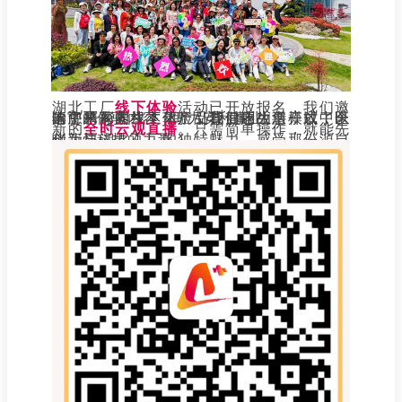
湖北工厂
线下体验
活动已开放报名，我们邀
请您来探索汉本萃产品背后的故事，以中医的中草药养生文化，引导健康生活模式，以丰富的体验内容，助力安利事业。
除了精彩的线下体验，我们还为您开放了全
新的
全时云观直播
。只需简单操作，就能先
睹为快湖北工厂的独特魅力，感受那份源自创新与科技的力量。