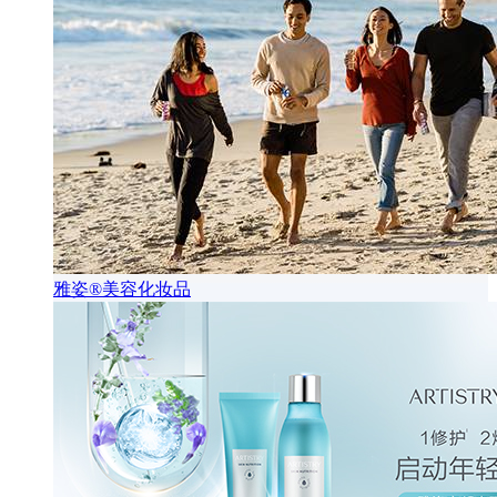
雅姿®美容化妆品