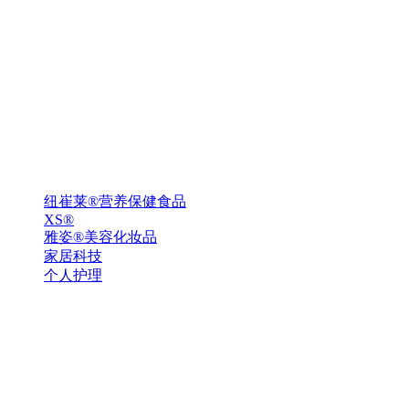
纽崔莱®营养保健食品
XS®
雅姿®美容化妆品
家居科技
个人护理