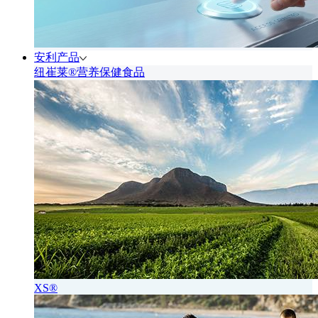
安利产品
纽崔莱®营养保健食品
XS®