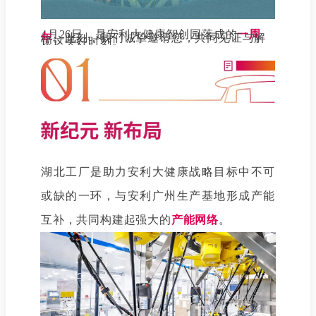
4月26日，是安利大健康智创园落成的
一周
年
。
此刻，我们诚挚邀请您，共同见证与解
锁这美好时刻
。
湖北工厂是助力安利大健康战略目标中不可
或缺的一环，与安利广州生产基地形成产能
互补，共同构建起强大的
产能网络
。