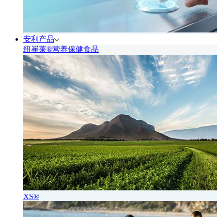
安利产品
纽崔莱®营养保健食品
XS®