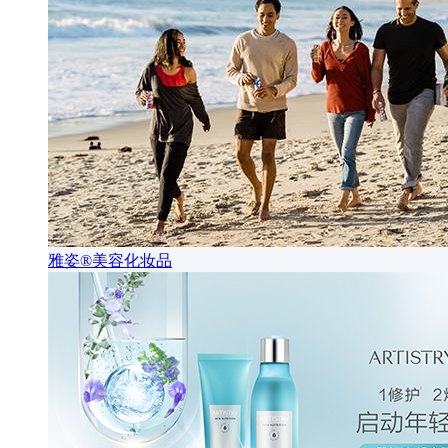
雅姿®美容化妆品