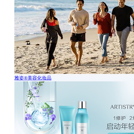
雅姿®美容化妆品