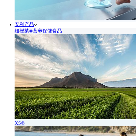
安利产品
纽崔莱®营养保健食品
XS®