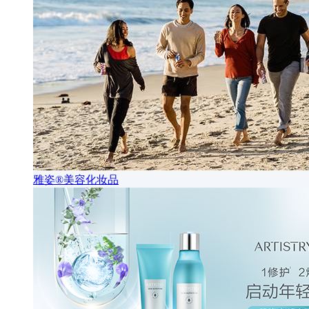
雅姿®美容化妆品