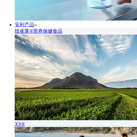
安利产品
纽崔莱®营养保健食品
XS®