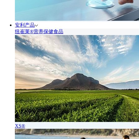
安利产品
纽崔莱®营养保健食品
XS®