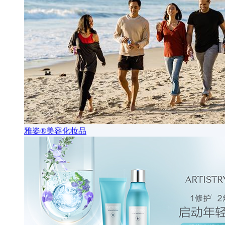
雅姿®美容化妆品