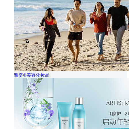
雅姿®美容化妆品