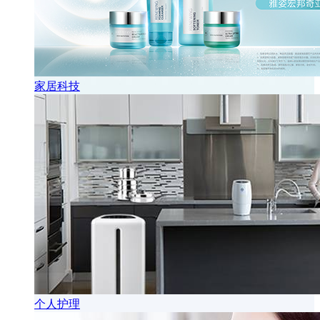
家居科技
个人护理