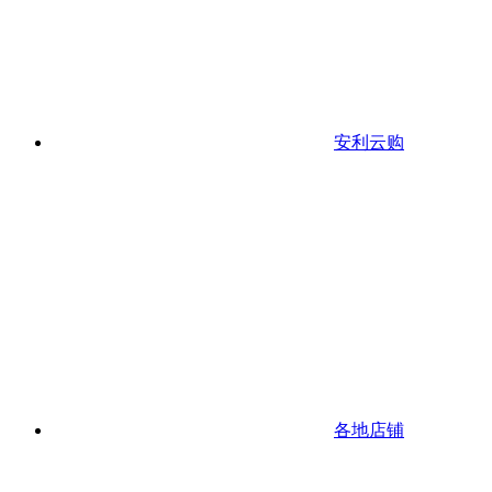
安利云购
各地店铺