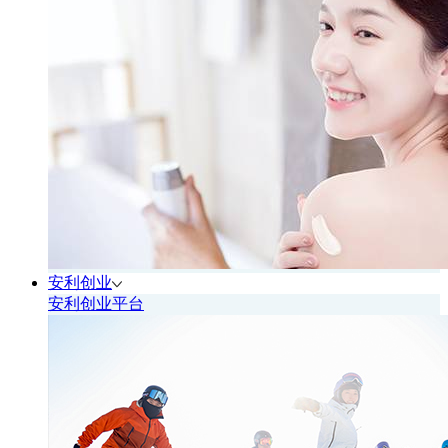
安利创业
安利创业平台