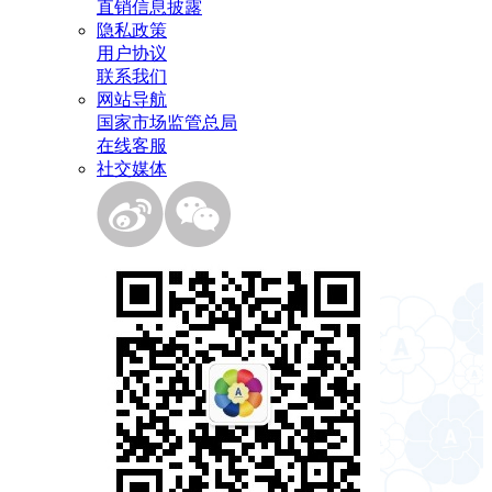
直销信息披露
隐私政策
用户协议
联系我们
网站导航
国家市场监管总局
在线客服
社交媒体