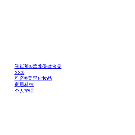
纽崔莱®营养保健食品
XS®
雅姿®美容化妆品
家居科技
个人护理