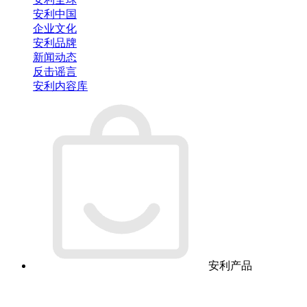
安利中国
企业文化
安利品牌
新闻动态
反击谣言
安利内容库
安利产品