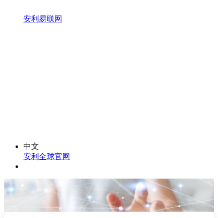
安利易联网
中文
安利全球官网