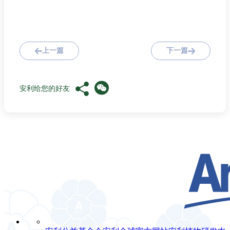
上一篇
下一篇
安利给您的好友