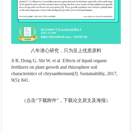
八年潜心研究，只为呈上优质原料
Ji R, Dong G, Shi W, et al. Effects of liquid organic
fertilizers on plant growth and rhizosphere soil
characteristics of chrysanthemum[J]. Sustainability, 2017,
9(5): 841.
（点击“
下载附件
”，下载论文原文及海报）