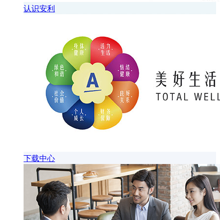
认识安利
下载中心