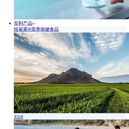
安利产品
纽崔莱®营养保健食品
XS®