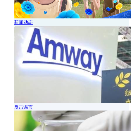
新闻动态
反击谣言