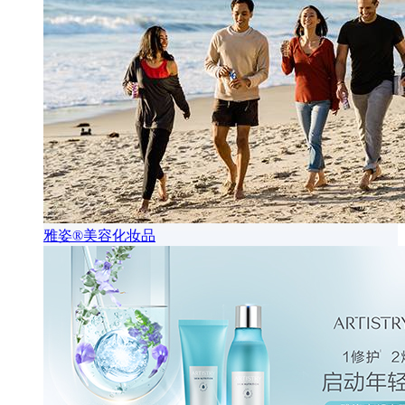
雅姿®美容化妆品