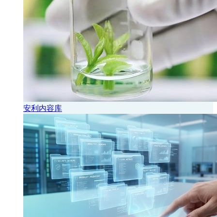
安利内容库