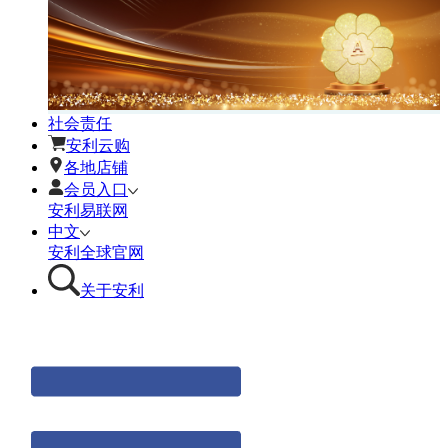
社会责任
安利云购
各地店铺
会员入口
安利易联网
中文
安利全球官网
关于安利