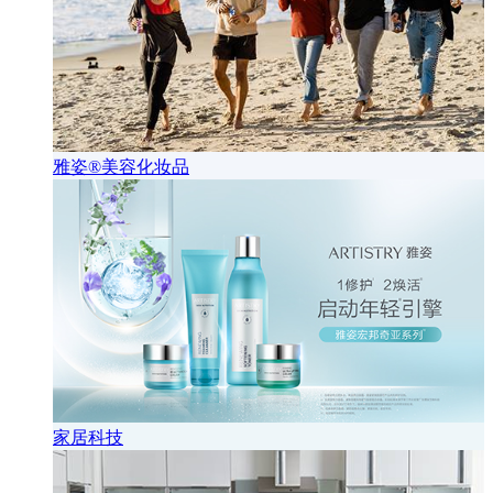
雅姿®美容化妆品
家居科技