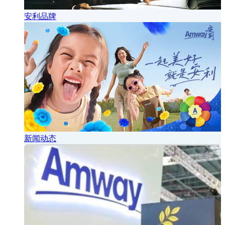
安利品牌
新闻动态