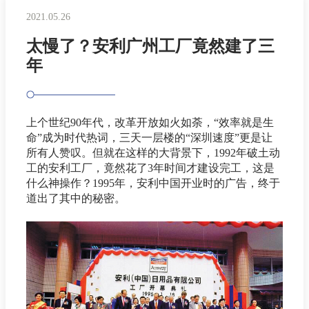
2021.05.26
太慢了？安利广州工厂竟然建了三
年
上个世纪90年代，改革开放如火如荼，“效率就是生
命”成为时代热词，三天一层楼的“深圳速度”更是让
所有人赞叹。但就在这样的大背景下，1992年破土动
工的安利工厂，竟然花了3年时间才建设完工，这是
什么神操作？1995年，安利中国开业时的广告，终于
道出了其中的秘密。