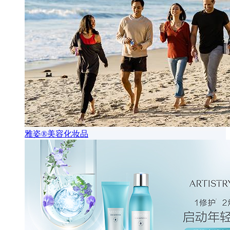
雅姿®美容化妆品