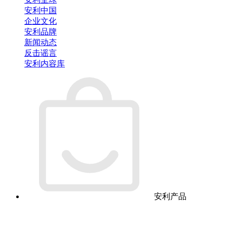
安利中国
企业文化
安利品牌
新闻动态
反击谣言
安利内容库
安利产品