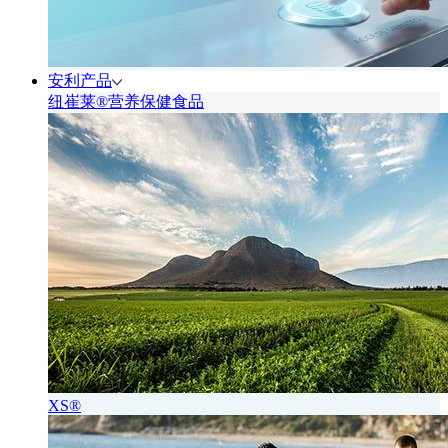
安利产品
纽崔莱®营养保健食品
XS®