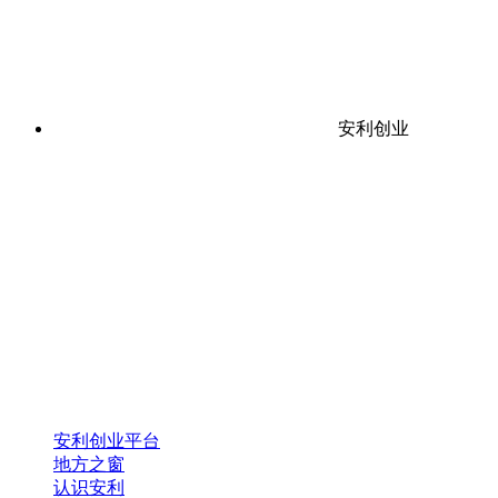
安利创业
安利创业平台
地方之窗
认识安利