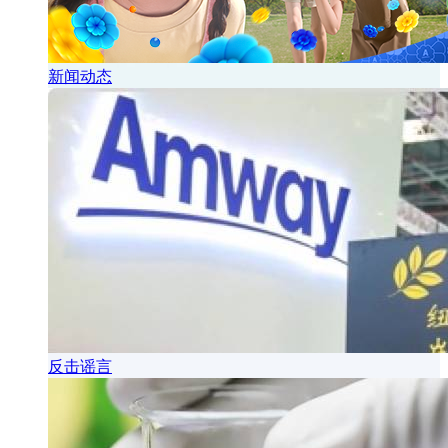
新闻动态
反击谣言