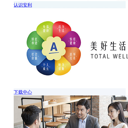
认识安利
下载中心