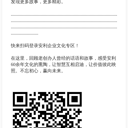
发现更多故事，更多精彩。
.............................................................................................
.............................................................................................
.............................................................................................
........................
快来扫码登录安利企业文化专区！
在这里，回顾老创办人曾经的话语和故事，感受安利
60余年文化的熏陶，让智慧互相启迪，让价值彼此映
照。不忘初心，赢向未来。