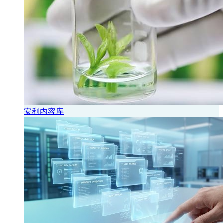
安利内容库