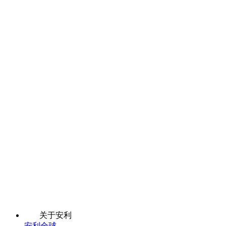
关于安利
安利全球