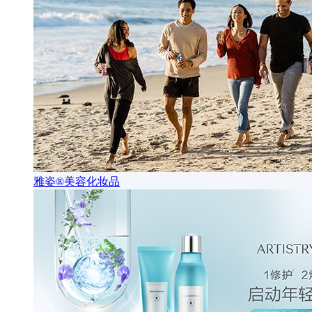
雅姿®美容化妆品