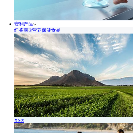
安利产品
纽崔莱®营养保健食品
XS®