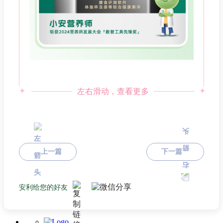
✦
✦
左右滑动，查看更多
上一篇
下一篇
安利给您的好友