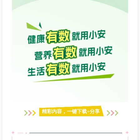
精彩内容，一键下载+分享
✦
✦
•