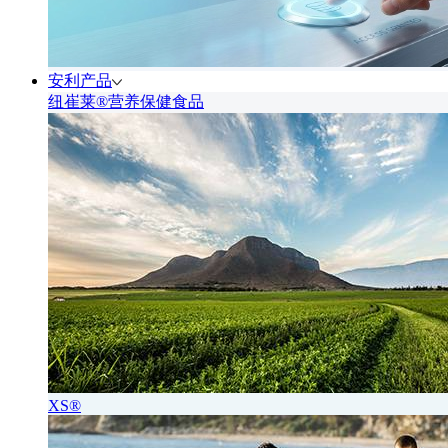
安利产品
纽崔莱®营养保健食品
XS®