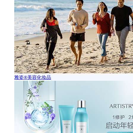
雅姿®美容化妆品