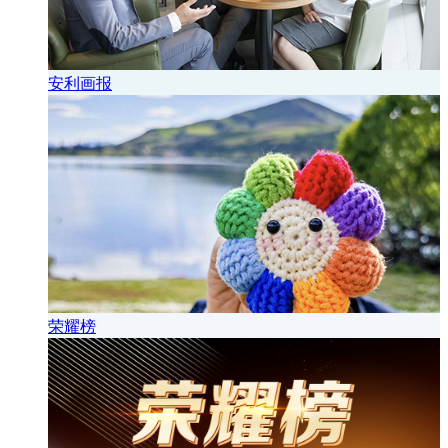
安利画报
荣耀榜