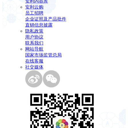
安利内容库
安利云购
员工招聘
企业证照及产品批件
直销信息披露
隐私政策
用户协议
联系我们
网站导航
国家市场监管总局
在线客服
社交媒体