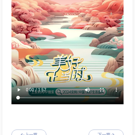
上一篇
下一篇