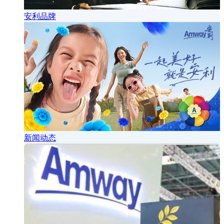
安利品牌
新闻动态