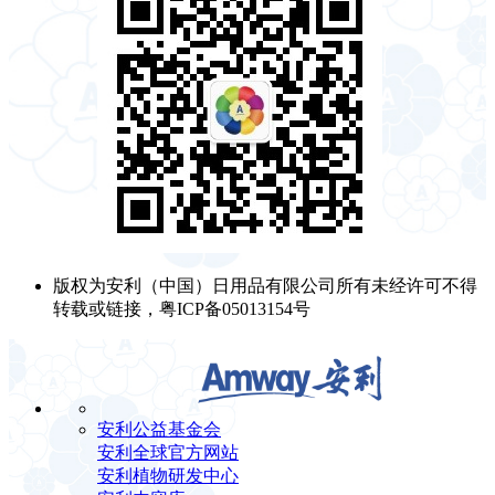
版权为安利（中国）日用品有限公司所有未经许可不得
转载或链接，粤ICP备05013154号
安利公益基金会
安利全球官方网站
安利植物研发中心