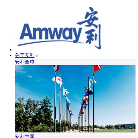
关于安利
安利全球
安利中国