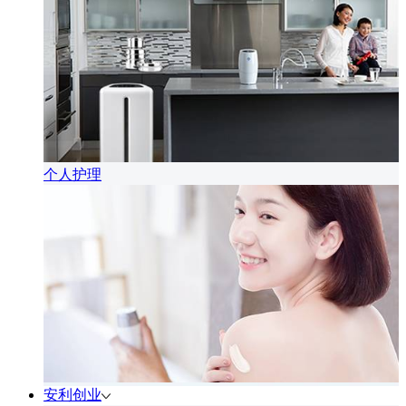
个人护理
安利创业