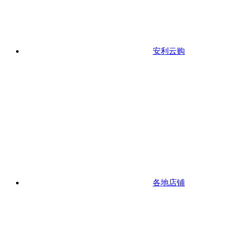
安利云购
各地店铺