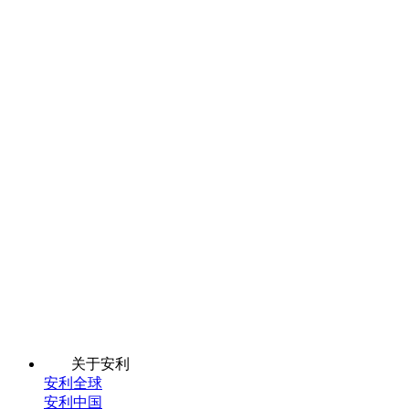
关于安利
安利全球
安利中国