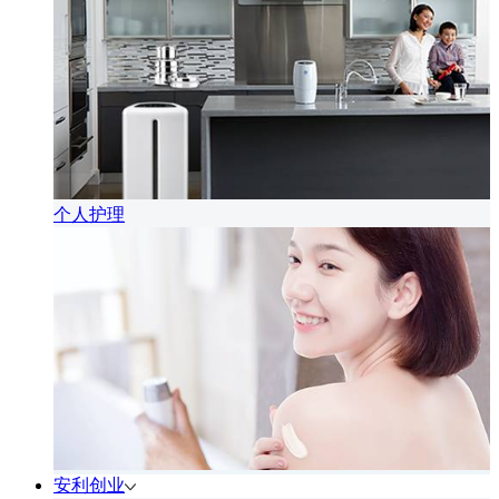
个人护理
安利创业