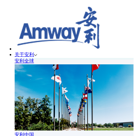
关于安利
安利全球
安利中国