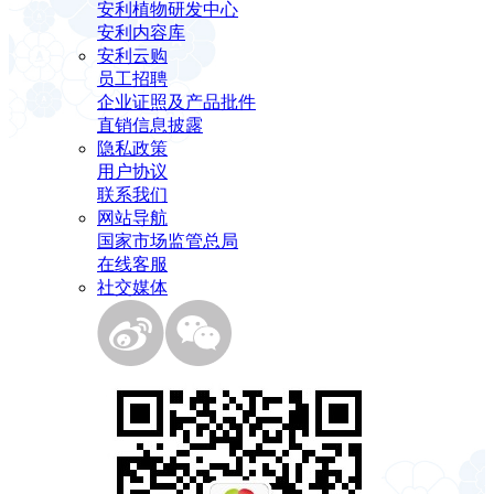
安利植物研发中心
安利内容库
安利云购
员工招聘
企业证照及产品批件
直销信息披露
隐私政策
用户协议
联系我们
网站导航
国家市场监管总局
在线客服
社交媒体