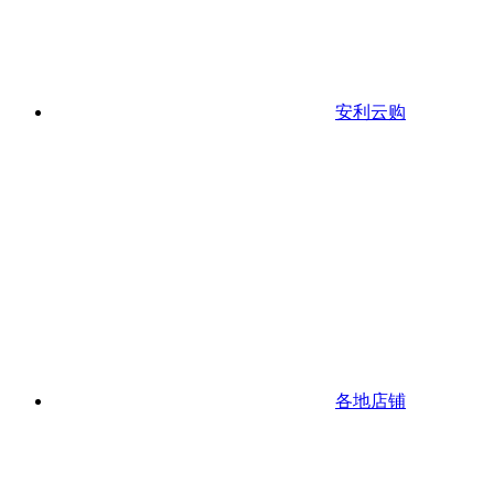
安利云购
各地店铺