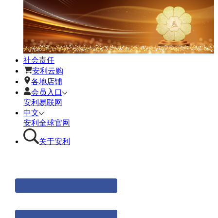
社会责任
安利云购
各地店铺
会员入口
安利易联网
中文
安利全球官网
关于安利