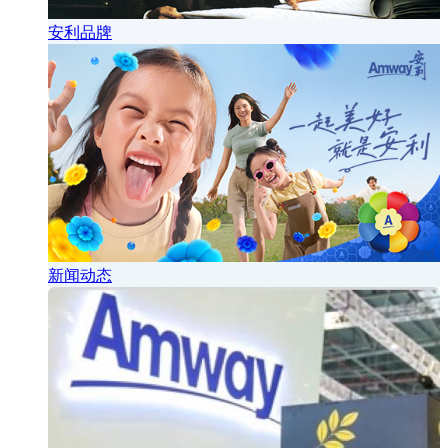
安利品牌
新闻动态