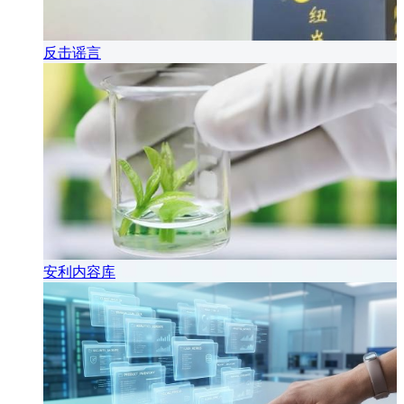
反击谣言
安利内容库