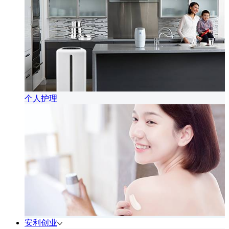
个人护理
安利创业