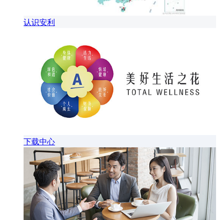
认识安利
下载中心