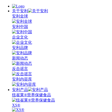
关于安利
安利全球
安利中国
企业文化
安利品牌
新闻动态
反击谣言
安利内容库
安利产品
纽崔莱®营养保健食品
XS®