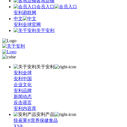
各地店铺
会员入口
安利易联网
中文
安利全球官网
关于安利
关于安利
安利全球
安利中国
企业文化
安利品牌
新闻动态
反击谣言
安利内容库
安利产品
纽崔莱®营养保健食品
XS®