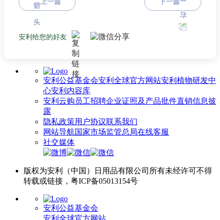
上一篇
下一篇
安利给您的好友
安利公益基金会
安利全球官方网站
安利植物研发中
心
安利内容库
安利云购
员工招聘
企业证照及产品批件
直销信息披
露
隐私政策
用户协议
联系我们
网站导航
国家市场监管总局
在线客服
社交媒体
版权为安利（中国）日用品有限公司所有未经许可不得
转载或链接，粤ICP备05013154号
安利公益基金会
安利全球官方网站