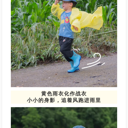
黄色雨衣化作战衣
小小的身影，追着风跑进雨里