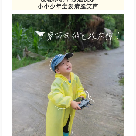
小小少年迸发清脆笑声